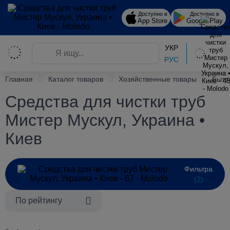
Доступно в
Доступно в
App Store
Google Play
УКР
РУС
Главная
Каталог товаров
Хозяйственные товары
Быто
Средства для чистки труб
Мистер Мускул, Украина •
Киев
Фильтра
(2)
По рейтингу