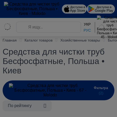
Доступно в
Доступно в
App Store
Google Play
УКР
РУС
Главная
Каталог товаров
Хозяйственные товары
Быто
Средства для чистки труб
Бесфосфатные, Польша •
Киев
Фильтра
(2)
По рейтингу