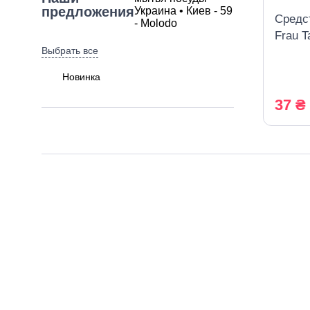
предложения
Средс
Frau T
Выбрать все
Mustar
Новинка
37 ₴
Разновидность
товара
Выбрать все
Средства для мытья посуды
Количество
в упаковке,