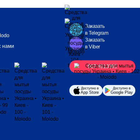
Заказать
в Telegram
lodo
Заказать
с нами
в Viber
067 4913385
Доступно в
Доступно в
App Store
Google Play