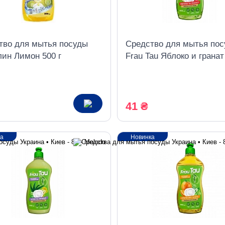
тво для мытья посуды
Средство для мытья по
лин Лимон 500 г
Frau Tau Яблоко и гранат
& Pomegranate), 500 мл
41 ₴
ка
Новинка