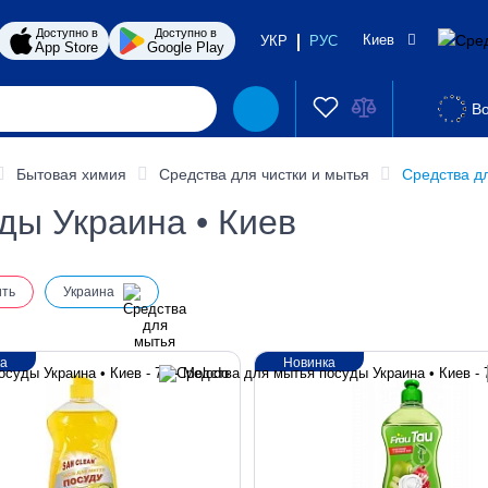
Доступно в
Доступно в
Киев
УКР
РУС
App Store
Google Play
Во
Бытовая химия
Средства для чистки и мытья
Средства д
ды Украина • Киев
ить
Украина
ка
Новинка