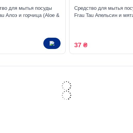
тво для мытья посуды
Средство для мытья по
au Алоэ и горчица (Aloe &
Frau Tau Апельсин и мят
d), 500 мл
(Orange & Mint), 500 мл
37 ₴