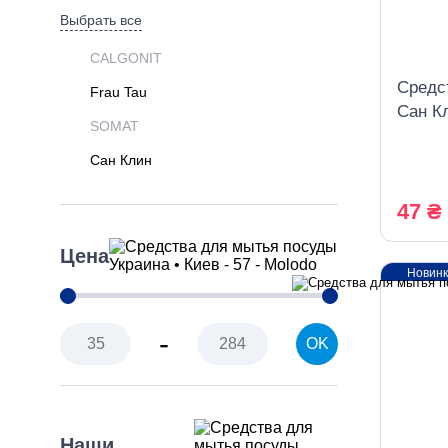
Выбрать все
CALGONIT
Средс
Frau Tau
Сан К
SOMAT
Сан Клин
47 ₴
Цена
Новин
-
OK
Наши