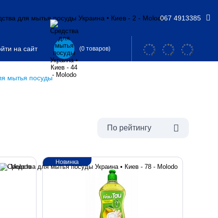
067 4913385
йти на сайт
(0 товаров)
ля мытья посуды
По рейтингу
Новинка