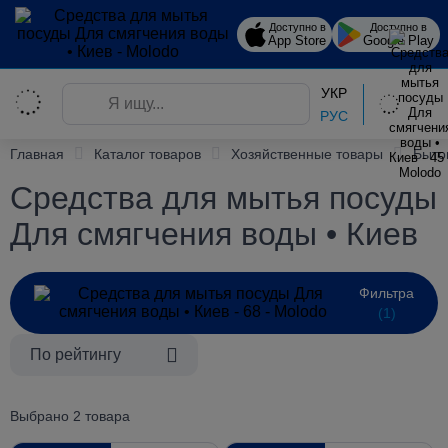
Доступно в
Доступно в
App Store
Google Play
УКР
РУС
Главная
Каталог товаров
Хозяйственные товары
Быто
Средства для мытья посуды
Для смягчения воды • Киев
Фильтра
(1)
По рейтингу
Выбрано 2 товара