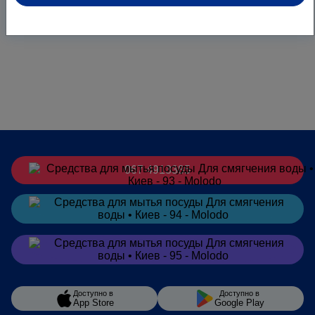
067 4913385
Заказать
в Telegram
Заказать
в Viber
Доступно в
Доступно в
App Store
Google Play