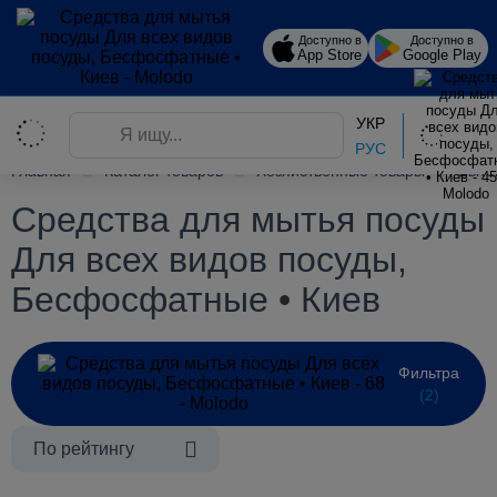
Доступно в
Доступно в
App Store
Google Play
УКР
РУС
Главная
Каталог товаров
Хозяйственные товары
Быто
Средства для мытья посуды
Для всех видов посуды,
Бесфосфатные • Киев
Фильтра
(2)
По рейтингу