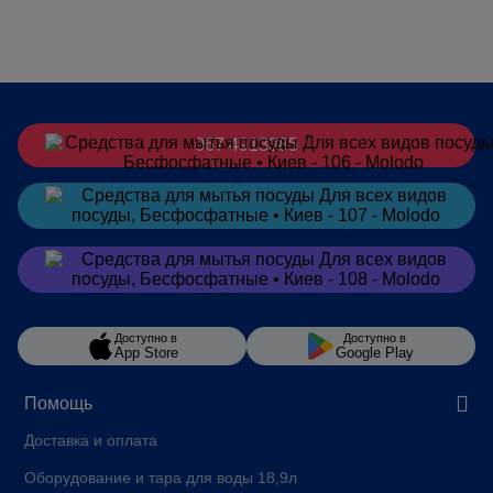
067 4913385
Заказать
в Telegram
Заказать
в Viber
Доступно в
Доступно в
App Store
Google Play
Помощь
Доставка и оплата
Оборудование и тара для воды 18,9л