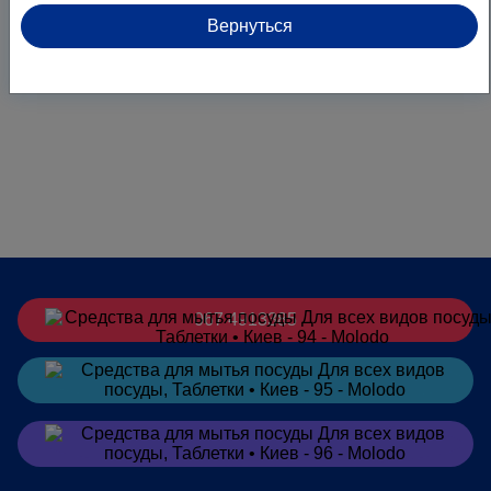
Вернуться
067 4913385
Заказать
в Telegram
Заказать
в Viber