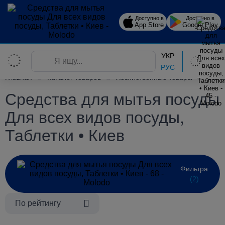
Доступно в
Доступно в
App Store
Google Play
УКР
РУС
Главная
Каталог товаров
Хозяйственные товары
Быто
Средства для мытья посуды
Для всех видов посуды,
Таблетки • Киев
Фильтра
(2)
По рейтингу