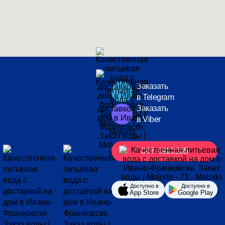
Заказать
в Telegram
Заказать
в Viber
067 4913385
Доступно в
Доступно в
App Store
Google Play