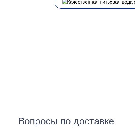
Районы Ивано-Франковска, где мы
Компания «Molodo» осуществляет доставку питьево
Позитрон, Гірка, Будівельників, Пасічна, Брати, На
Північний бульвар, Південний бульвар, Опришівці,
своевременную доставку воды от нашей компании.
Популярная компания Молодо — л
Мы, как надежный украинский поставщик, предлага
поэтому доставка бутилированной воды на дом ос
квалифицированные менеджеры в кратчайшие сроки
продукцию, высококачественный сервис, дружестве
руководствуется компания Молодо. Мы как поставщи
приятные эмоции и позволит поддержать отменное
Компания Молодо предоставляет сервисные услуги п
Вопросы по доставке
насколько важно иметь постоянный доступ к качес
оперативность, надежность, удобство и точность д