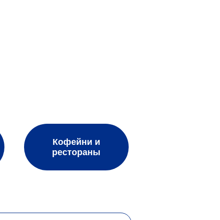
о Ивано-Франковску. Заказывая воду у нас, вы
платы.
тылях объемом 18.9 литров представлена
ую воду в бутылках объемом от 0.3 до 6 литров,
ecicka Horka»,
«Borjomi».
Кофейни и
рестораны
 минеральную воду (газированную,
ких пластиковых бутылочках для маленьких детей.
ые товары: подстаканники, фильтры, кулеры,