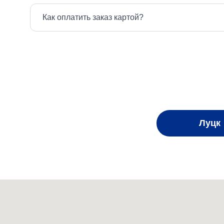
Поставщик Молодо предлагает выгодное сотрудниче
Как оплатить заказ картой?
Заказать воду с доставкой на дом у нашего постав
Искренне ждем Ваших заявок прямо сейчас!
Луцк