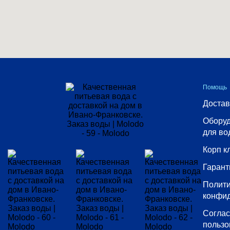
Помощь
Достав
Оборуд
для во
Корп к
Гарант
Полит
конфи
Согла
пользо