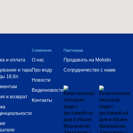
О компании
Партнерам
ка и оплата
О нас
Продавать на Molodo
ование и тара
Про воду
Сотрудничество с нами
ды 18,9л
Новости
лиентам
Видеоновости
ия и возврат
Контакты
ика
денциальности
сие
вателя