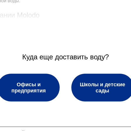
ной воды.
ании Molodo
 очищенной артезианской воды в квартиры, дома и офисы п
 доставку, удобство и экономию времени, гибкие условия о
ании Молодо: виды и бренды
Куда еще доставить воду?
нт качественной питьевой воды. Бутилированная вода в бу
ка Джерельна», «Молодо». Мы также предлагаем минеральн
жерельна», «МОРШИНКА», «Джерельце», «VINCENTKA», «Zaj
Офисы и
Школы и детские
предприятия
сады
ожно заказать питьевую воду домой, также можно заказать
еклянной или жестяной таре или в специальных анатомичес
клиент может выбрать для себя и различные вспомогательн