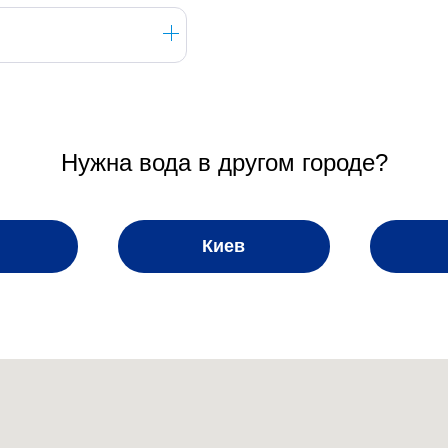
ство, которое непременно принесет пользу для здоровья и 
щика — значит позаботиться о собственном комфорте, удобс
Нужна вода в другом городе?
Киев