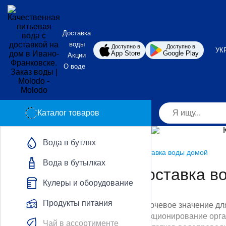
Доставка
воды
Доступно в
Доступно в
УК
App Store
Google Play
Акции
О воде
Каталог товаров
Вода в бутлях
Главная
Доставка воды
Доставка воды домой
Вода в бутылках
Доставка в
Кулеры и оборудование
Продукты питания
Чистая питьевая вода имеет ключевое значение дл
поддерживать нормальное функционирование органи
Чай в ассортименте