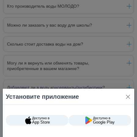
Кто производитель воды МОЛОДО?
Можно ли заказать у вас воду для школы?
Сколько стоит доставка воды на дом?
Могу ли я вернуть или обменять товары,
приобретенные в вашем магазине?
Добавляют ли в воду консерванты/антибиотики?
Установите приложение
Какой кулер лучше подойдет для офиса?
Доступно в
Доступно в
App Store
Google Play
Что делать при поломке кулера?