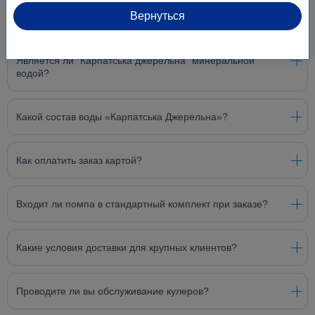
Вернуться
Как хранить бутилированную воду?
Является ли "Карпатська джерельна" минеральной
водой?
Какой состав воды «Карпатська Джерельна»?
Как оплатить заказ картой?
Входит ли помпа в стандартный комплект при заказе?
Какие условия доставки для крупных клиентов?
Проводите ли вы обслуживание кулеров?