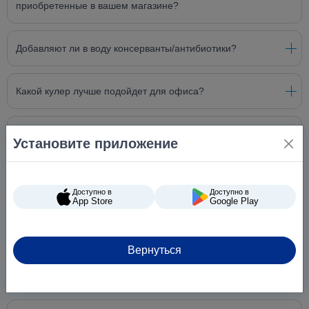
приобретенные в вашем магазине?
Добавляют ли в воду консерванты/антибиотики?
Какой кулер лучше подойдет для офиса?
Что делать при поломке кулера?
Установите приложение
Как хранить бутилированную воду?
Доступно в
Доступно в
App Store
Google Play
Является ли "Карпатська джерельна" минеральной
водой?
Вернуться
Какой состав воды «Карпатська Джерельна»?