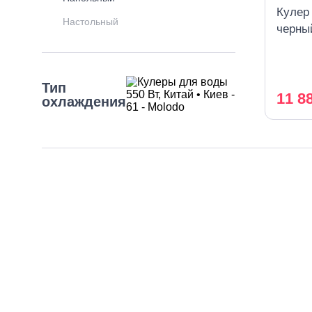
Кулер
Настольный
черны
охлаж
Тип
11 8
охлаждения
Выбрать все
Без охлаждения
копрессорное
электронное
Производительность