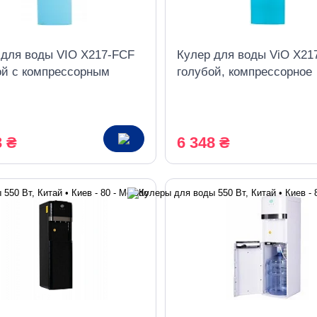
 для воды VIO Х217-FCF
Кулер для воды ViO X21
ой с компрессорным
голубой, компрессорное
дением и холодильником
охлаждение со шкафчик
3 ₴
6 348 ₴