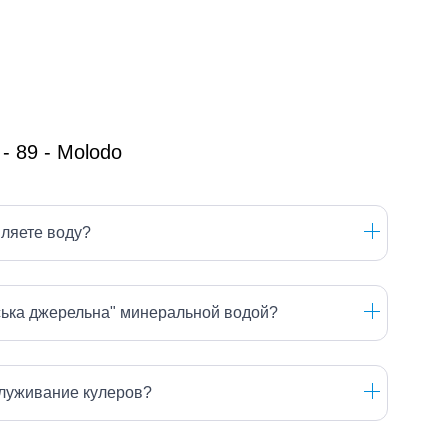
вляете воду?
ська джерельна" минеральной водой?
луживание кулеров?