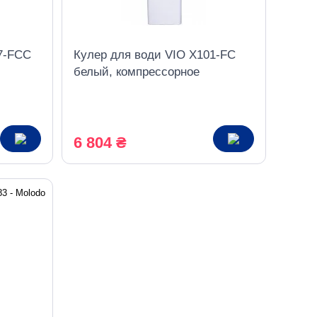
7-FCC
Кулер для води VIO X101-FC
белый, компрессорное
ом
охлаждение
6 804 ₴