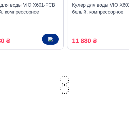
 для воды VIO X601-FCB
Кулер для воды VIO X60
й, компрессорное
белый, компрессорное
дение, нижняя загрузка
охлаждение, нижняя загр
80 ₴
11 880 ₴