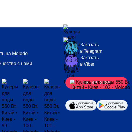
Заказать
в Telegram
ть на Molodo
Заказать
ичество с нами
в Viber
067 4913385
Доступно в
Доступно в
App Store
Google Play