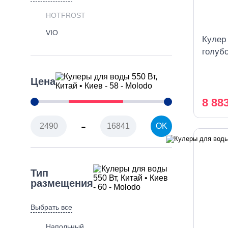
HOTFROST
VIO
Кулер
голуб
охлаж
Цена
8 88
-
OK
Тип
размещения
Выбрать все
Напольный