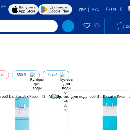
ции
Доступно в
Доступно в
Львов
УКР
РУС
App Store
Google Play
Во
ить
550 Вт
Китай