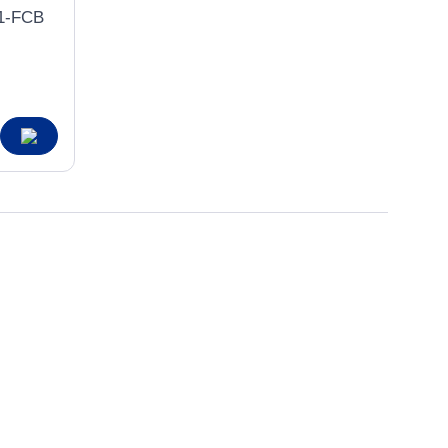
1-FCB
узка