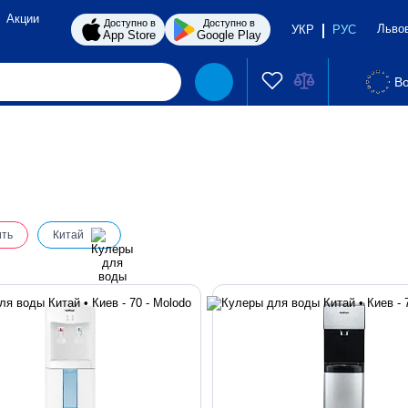
Акции
Доступно в
Доступно в
Льво
УКР
РУС
App Store
Google Play
Во
ить
Китай