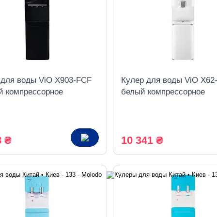
 для воды ViO X903-FCF
Кулер для воды ViO X62
й компрессорное
белый компрессорное
дение, с холодильником
охлаждение верхняя заг
со шкафчиком
8 ₴
10 341 ₴