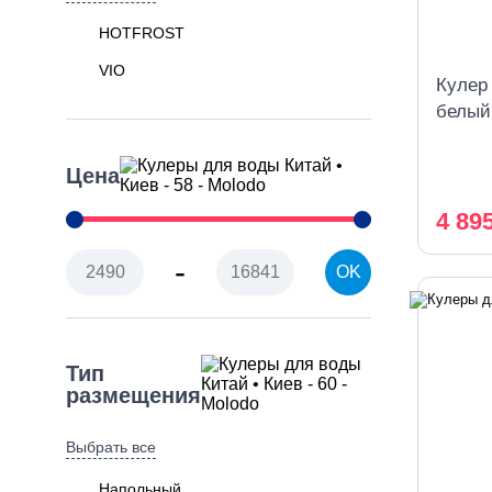
HOTFROST
VIO
Кулер
белый
охлаж
Цена
4 89
-
OK
Тип
размещения
Выбрать все
Напольный