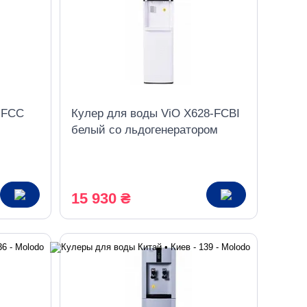
-FCC
Кулер для воды ViO X628-FCBI
белый со льдогенератором
рузка
компрессорный нижняя загрузка
15 930 ₴