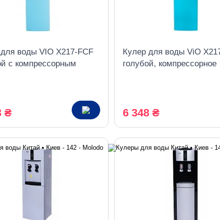
 для воды VIO Х217-FCF
Кулер для воды ViO X21
ой с компрессорным
голубой, компрессорное
дением и холодильником
охлаждение со шкафчик
3 ₴
6 348 ₴