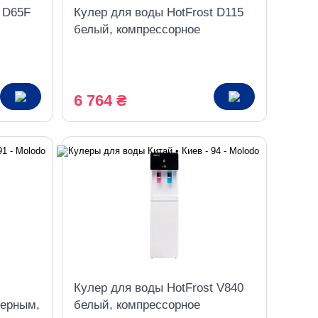
t D65F
Кулер для воды HotFrost D115
белый, компрессорное
охлаждение
6 764 ₴
Кулер для воды HotFrost V840
черным,
белый, компрессорное