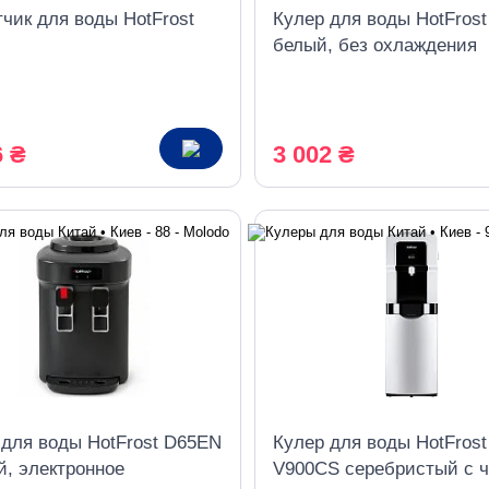
чик для воды HotFrost
Кулер для воды HotFros
белый, без охлаждения
6 ₴
3 002 ₴
 для воды HotFrost D65EN
Кулер для воды HotFrost
й, электронное
V900CS серебристый с 