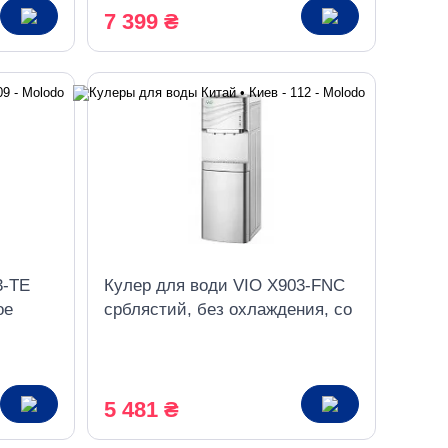
7 399 ₴
3-TE
Кулер для води VIO X903-FNC
ое
срблястий, без охлаждения, со
шкафчиком
5 481 ₴