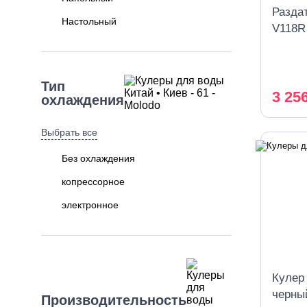
Раздат
Настольный
V118R
Тип
3 25
охлаждения
Выбрать все
Без охлаждения
копрессорное
электронное
Кулер
черны
Производительность