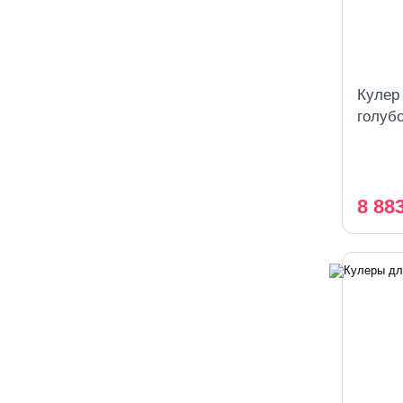
Кулер
голуб
охлаж
8 88