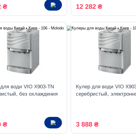
2 ₴
12 282 ₴
 для води VIO X903-TN
Кулер для води VIO X90
ристый, без охлаждения
серебристый, электронн
охлаждение
0 ₴
3 888 ₴