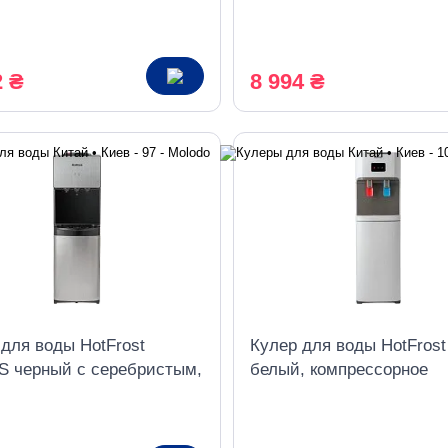
дение
со шкафчиком, компресс
охлаждение
2 ₴
8 994 ₴
 для воды HotFrost
Кулер для воды HotFrost
S черный с серебристым,
белый, компрессорное
ессорное охлаждение
охлаждение