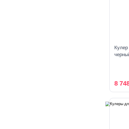
Кулер
черны
охлаж
8 74