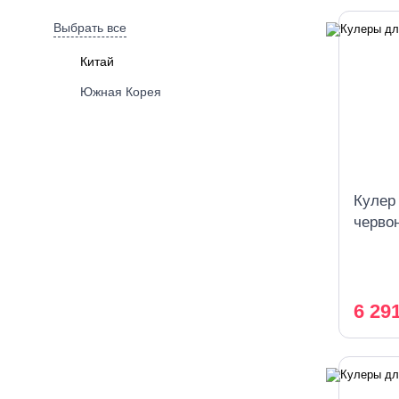
Выбрать все
Китай
Южная Корея
Кулер
черво
охлаж
6 29