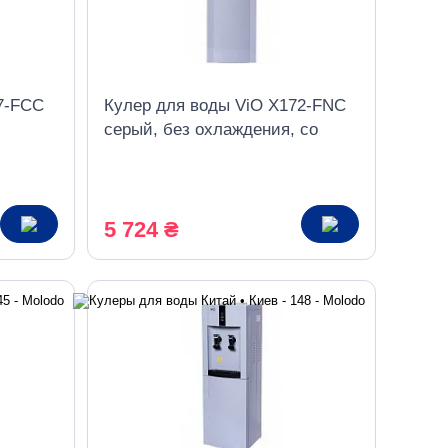
7-FCC
Кулер для воды ViO X172-FNC
серый, без охлаждения, со
ом
шкафчиком
5 724 ₴