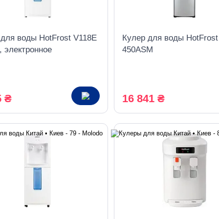
 для воды HotFrost V118E
Кулер для воды HotFrost
, электронное
450ASM
дение
5 ₴
16 841 ₴