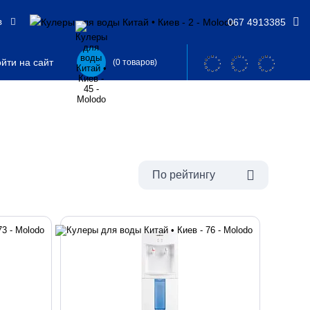
в
067 4913385
йти на сайт
(0 товаров)
По рейтингу