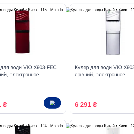
 для води VIO X903-FEC
Кулер для води VIO X90
ний, электронное
срібний, электронное
дение, со шкафчиком
охлаждение, со шкафчи
1 ₴
6 291 ₴