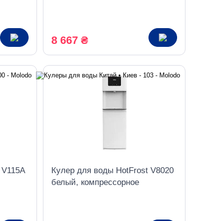
орное
охлаждение
8 667 ₴
 V115A
Кулер для воды HotFrost V8020
белый, компрессорное
охлаждение