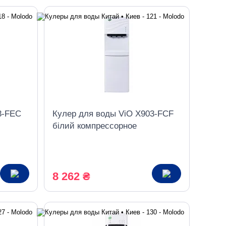
3-FEC
Кулер для воды ViO X903-FCF
білий компрессорное
ком
охлаждение, с холодильником
8 262 ₴