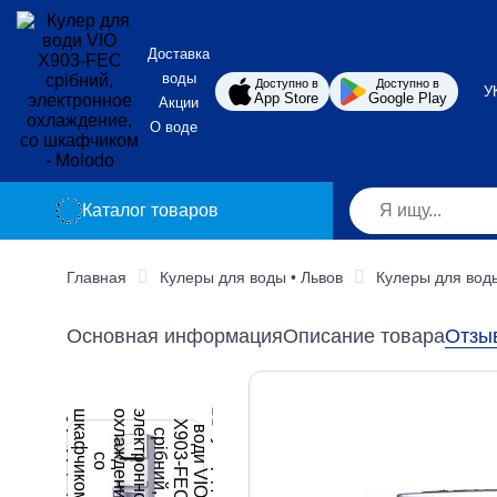
Доставка
воды
Доступно в
Доступно в
У
App Store
Google Play
Акции
О воде
Каталог товаров
Главная
Кулеры для воды • Львов
Кулеры для вод
Основная информация
Описание товара
Отзы