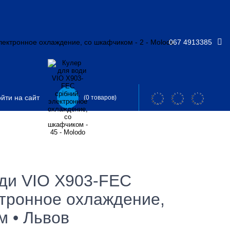
067 4913385
йти на сайт
(0 товаров)
оди VIO X903-FEC
ктронное охлаждение,
м • Львов