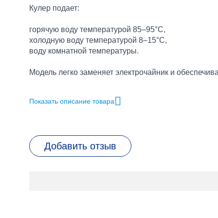
Кулер подает:
горячую воду температурой 85–95°C,
холодную воду температурой 8–15°C,
воду комнатной температуры.
Модель легко заменяет электрочайник и обеспечива
✅ Преимущества кулера ViO X903-FEC Silver
Показать описание товара
✔ Электронное охлаждение
Электронная система охлаждения работает тихо, э
Добавить отзыв
дома,
небольших офисов,
кабинетов,
помещений с 3–4 сотрудниками.
✔ Три вида воды
Кулер подает: