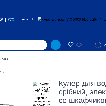
Львов
КР
РУС
Во
ы VIO
вы
Кулер для в
срібний, эле
со шкафчико