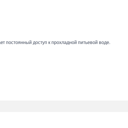
ет постоянный доступ к прохладной питьевой воде.
кономично и идеально подходит для: