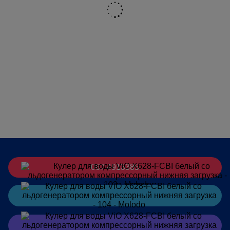
кулера
Тип охлаждения
копрессорное
Производительность нагрева
5 л/ч (90-95°C)
Производительность
3 л/ч (5-7°C)
охлаждения
Мощность нагрева
500 Вт
Мощность охлаждения
187 Вт
Управление набором воды
кнопки-клавишіи сверху, защита
от детей
Защита от детей
Защита от детей (на кран
горячей воды), защита от
протечек
067 4913385
Хранилище для одноразовых
покупается отдельно
стаканчиков
Заказать
в Telegram
Материал резервуара для
нержавеющая сталь
горячей воды
Заказать
в Viber