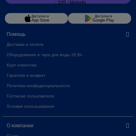
Материал бака холодной воды
пластик пищевой
Для дома
Для дома
Доступно в
Доступно в
App Store
Google Play
Для офиса
Для офса
Тип товара
Кулеры
Помощь
Глубина, см
42
Доставка и оплата
Высота, см
111.5
Оборудование и тара для воды 18,9л
Ширина, см
38
Корп клиентам
Вес, кг
21
Гарантия и возврат
Срок гарантии
12 мес.
Политика конфиденциальности
ЦВЕТ
Белый
Согласие пользователя
Подача воды комнатной
В наличии
Условия использования
температуры
Штрихкод
4823129400584
О компании
Страна-производитель
Китай
О нас