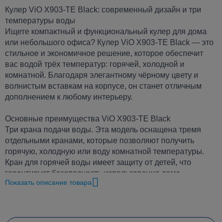
Кулер ViO X903-TE Black: современный дизайн и три
температуры воды
Ищете компактный и функциональный кулер для дома
или небольшого офиса? Кулер ViO X903-TE Black — это
стильное и экономичное решение, которое обеспечит
вас водой трёх температур: горячей, холодной и
комнатной. Благодаря элегантному чёрному цвету и
волнистым вставкам на корпусе, он станет отличным
дополнением к любому интерьеру.
Основные преимущества ViO X903-TE Black
Три крана подачи воды. Эта модель оснащена тремя
отдельными кранами, которые позволяют получить
горячую, холодную или воду комнатной температуры.
Кран для горячей воды имеет защиту от детей, что
гарантирует безопасность использования дома.
Показать описание товара
Электронное охлаждение. Кулер оснащён электронным
типом охлаждения, который идеально подходит для
домашнего использования и небольших коллективов (до