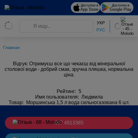
Доступно в
Доступно в
App Store
Google Play
УКР
РУС
Главная
Відгук: Отримуєш все що чекаєш від мінеральної
столової води - добрий смак, зручна пляшка, нормальна
ціна.
Рейтинг: 5
Имя пользователя: Людмила
Товар:
Моршинська 1,5 л вода сильногазована 6 шт.
067 4913385