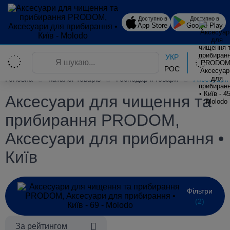
Доступно в
Доступно в
App Store
Google Play
УКР
РОС
Головна
Каталог товарів
Господарчі товари
Аксесуари
Аксесуари для чищення та
прибирання PRODOM,
Аксесуари для прибирання •
Київ
Фільтри
(2)
За рейтингом