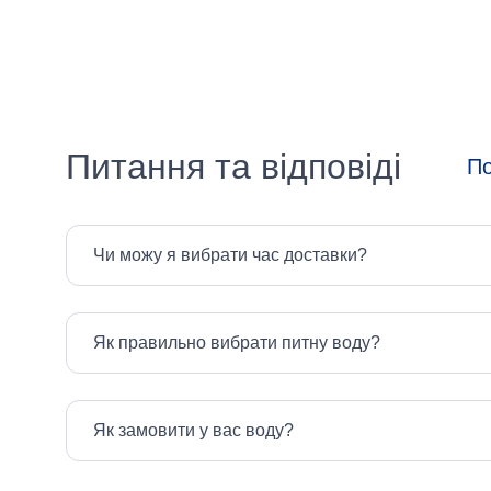
(літри)
Вибрати все
120 л
160 л
Питання та відповіді
По
35 л
60 л
Чи можу я вибрати час доставки?
750 мл
Як правильно вибрати питну воду?
Призначення
засобу
Як замовити у вас воду?
Вибрати все