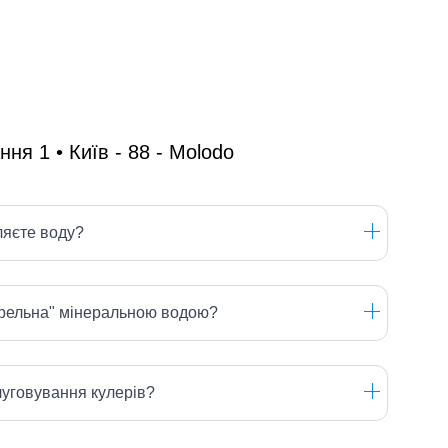
ляєте воду?
ерельна" мінеральною водою?
луговування кулерів?