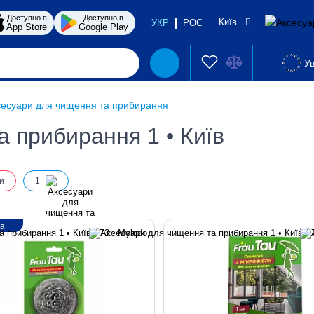
Доступно в
Доступно в
Київ
УКР
РОС
App Store
Google Play
Ув
сесуари для чищення та прибирання
 прибирання 1 • Київ
и
1
ка