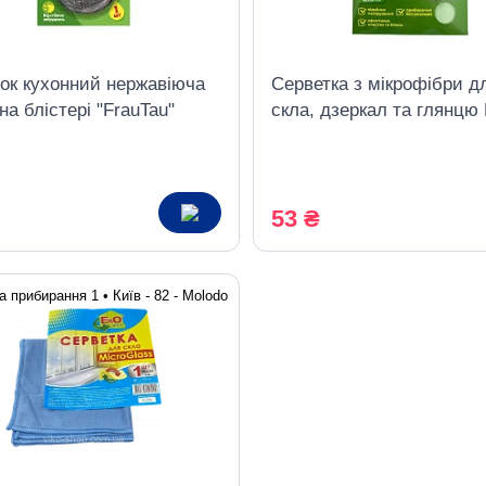
ок кухонний нержавіюча
Серветка з мікрофібри д
на блістері "FrauTau"
скла, дзеркал та глянцю 
Tau, 1 шт.
53 ₴