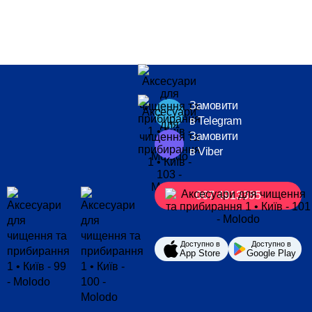
Замовити
в Telegram
Замовити
в Viber
067 4913385
Доступно в
Доступно в
App Store
Google Play