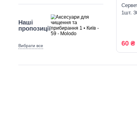
Сервет
1шт. 3
Наші
пропозиції
60 ₴
Вибрати все
Новинка
Різновид
товару
Вибрати все
Аксесуари для прибирання
Засоби для ванни