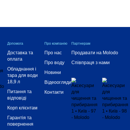
Допомога
Про компанію
Партнерам
Доставка та
Про нас
Продавати на Molodo
оплата
Про воду
Співпраця з нами
Обладнання і
Новини
тара для води
18,9 л
Відеоогляди
Питання та
Контакти
відповіді
Корп клієнтам
Гарантія та
повернення