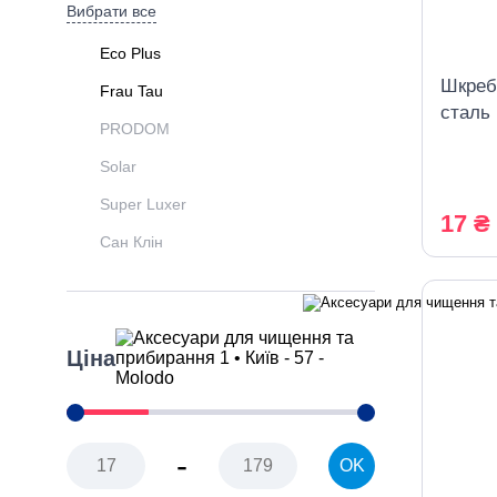
Вибрати все
Eco Plus
Шкреб
Frau Tau
сталь 
PRODOM
Solar
Super Luxer
17 ₴
Сан Клін
Ціна
-
OK