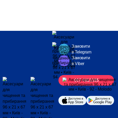
Замовити
в Telegram
Замовити
в Viber
067 4913385
Доступно в
Доступно в
App Store
Google Play