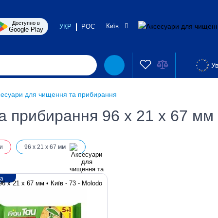
Доступно в
Київ
УКР
РОС
Google Play
Ув
сесуари для чищення та прибирання
 прибирання 96 х 21 х 67 мм 
и
96 х 21 х 67 мм
ка