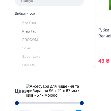
Вибрати все
Eco Plus
Губки 
Frau Tau
Велик
PRODOM
Solar
Super Luxer
43 ₴
Сан Клін
Ціна