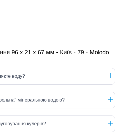
ляєте воду?
ерельна" мінеральною водою?
луговування кулерів?