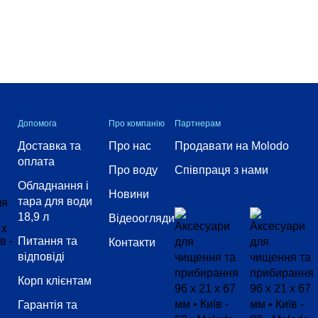
Допомога
Про компанію
Партнерам
Доставка та
Про нас
Продавати на Molodo
оплата
Про воду
Співпраця з нами
Обладнання і
Новини
тара для води
18,9 л
Відеоогляди
Питання та
Контакти
відповіді
Корп клієнтам
Гарантія та