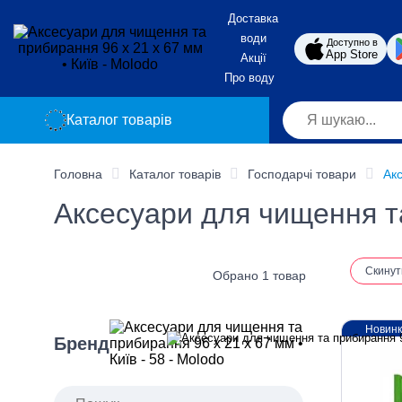
Доставка
води
Доступно в
App Store
Акції
Про воду
Каталог товарів
Головна
Каталог товарів
Господарчі товари
Ак
Аксесуари для чищення та
Скинут
Обрано 1 товар
Новин
Бренд