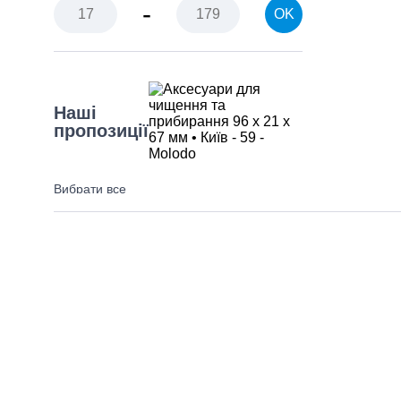
-
OK
Наші
пропозиції
Вибрати все
Новинка
Різновид
товару
Вибрати все