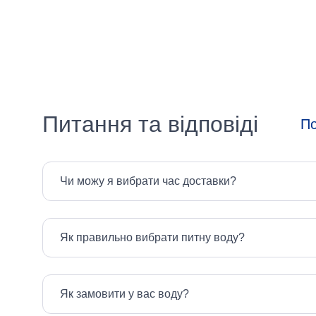
Об'єм
(літри)
Вибрати все
Питання та відповіді
По
120 л
160 л
35 л
Чи можу я вибрати час доставки?
60 л
750 мл
Як правильно вибрати питну воду?
Як замовити у вас воду?
Призначення