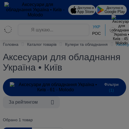
Доступно в
Доступно в
App Store
Google Play
УКР
РОС
Головна
Каталог товарів
Кулери та обладнання
Аксес
Аксесуари для обладнання
Україна • Київ
Фільтри
(1)
За рейтингом
Обрано 1 товар