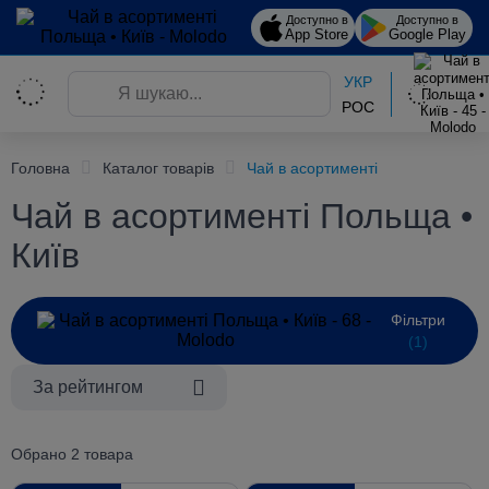
Доступно в
Доступно в
App Store
Google Play
УКР
РОС
Головна
Каталог товарів
Чай в асортименті
Чай в асортименті Польща •
Київ
Фільтри
(1)
За рейтингом
Обрано 2 товара