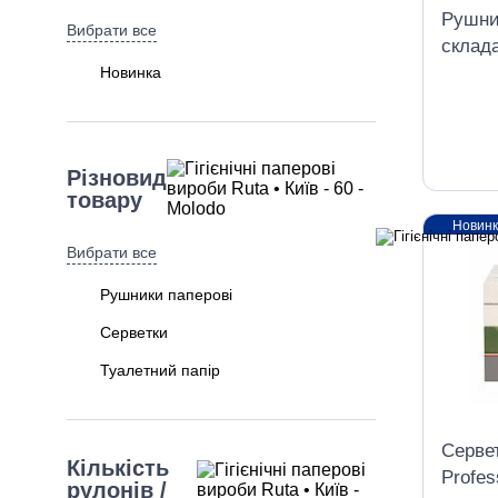
Рушник
Вибрати все
склад
білі
Новинка
Різновид
товару
Новин
Вибрати все
Рушники паперові
Серветки
Туалетний папір
Сервет
Кількість
Profes
рулонів /