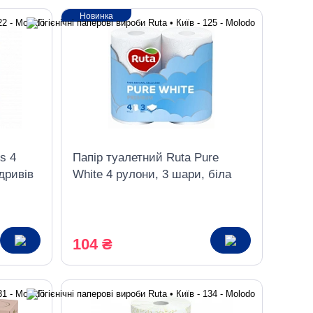
Новинка
s 4
Папір туалетний Ruta Pure
дривів
White 4 рулони, 3 шари, біла
104 ₴