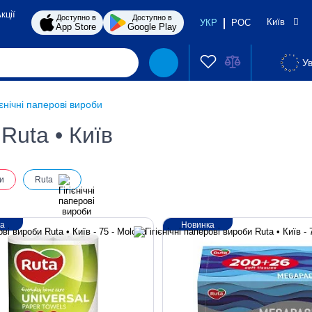
кції
Доступно в
Доступно в
Київ
УКР
РОС
App Store
Google Play
Ув
ієнічні паперові вироби
 Ruta • Київ
и
Ruta
ка
Новинка