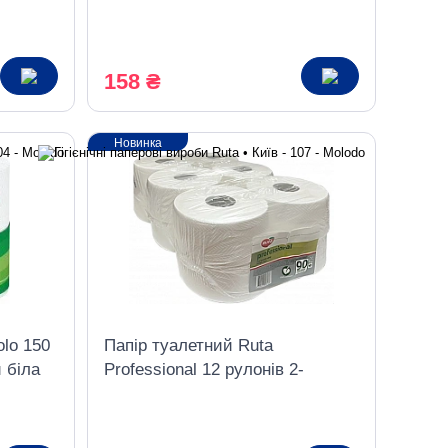
шаровий білий
158 ₴
Новинка
olo 150
Папір туалетний Ruta
 біла
Professional 12 рулонів 2-
шаровий білий