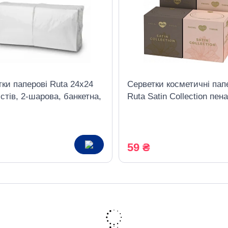
ки паперові Ruta 24х24
Серветки косметичні пап
стів, 2-шарова, банкетна,
Ruta Satin Collection пен
листів, 2 шари
59 ₴