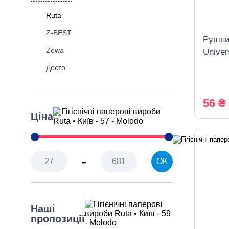
Ruta
Z-BEST
Рушни
Zewa
Univer
білий
Десто
56 ₴
Ціна
-
OK
Наші
пропозиції