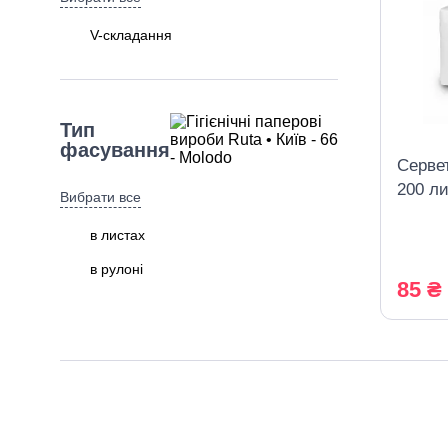
V-складання
Тип
фасування
Сервет
200 ли
Вибрати все
біла
в листах
в рулоні
85 ₴
Кількість
серветок в
упаковці
Вибрати все