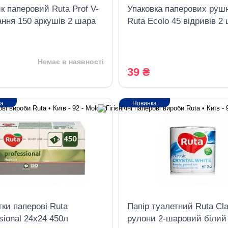
 паперовий Ruta Prof V-
Упаковка паперових рушн
ання 150 аркушів 2 шара
Ruta Ecolo 45 відривів 2
рулони білі
Немає в наявності
39 ₴
ка
Новинка
ки паперові Ruta
Папір туалетний Ruta Cla
sional 24х24 450л
рулони 2-шаровий білий