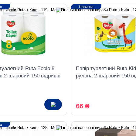
ка
Новинка
туалетний Ruta Ecolo 8
Папір туалетний Ruta Kid
в 2-шаровий 150 вiдривів
рулона 2-шаровий 150 вi
білий з тисненням
66 ₴
ка