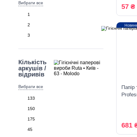
Вибрати все
57 ₴
1
2
Новин
3
Кількість
аркушів /
відривів
Вибрати все
Папір 
Profes
133
шаров
150
175
681 
45