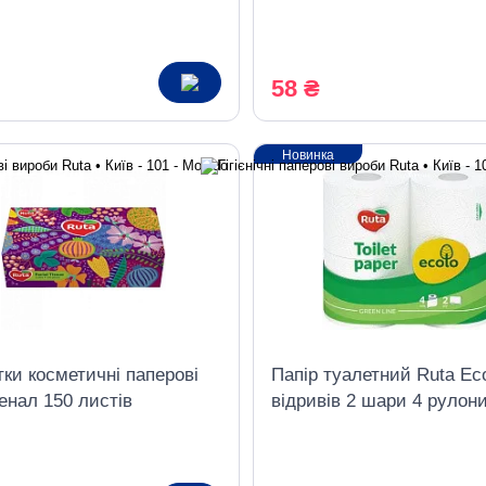
ва біла
58 ₴
Новинка
ки косметичні паперові
Папір туалетний Ruta Ec
енал 150 листів
відривів 2 шари 4 рулони