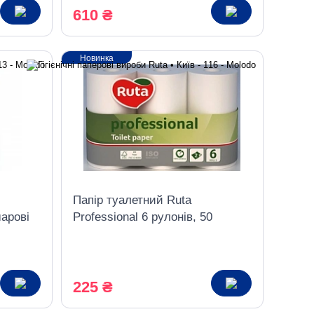
610 ₴
Новинка
Папір туалетний Ruta
арові
Professional 6 рулонів, 50
метрів, 2 шари, білий
225 ₴