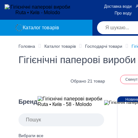
Доставка води
А
Про воду
Каталог товарів
Головна
Каталог товарів
Господарчі товари
Гіг
Гігієнічні паперові вироби
Скинут
Обрано 21 товар
Новин
Бренд
Вибрати все