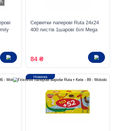
ерові
Серветки паперові Ruta 24х24
mily
400 листів 1шарові білі Mega
Pack
84 ₴
Новинка