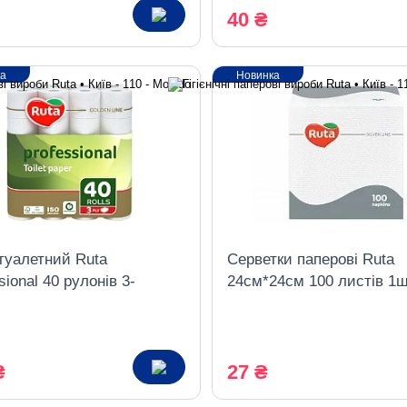
40 ₴
ка
Новинка
туалетний Ruta
Серветки паперові Ruta
sional 40 рулонів 3-
24см*24см 100 листів 1ш
ий білий
бiлi
₴
27 ₴