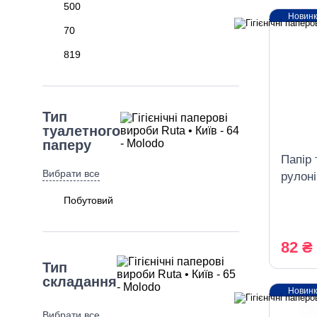
500
Новин
70
819
Тип
туалетного
паперу
Папір 
Вибрати все
рулоні
білий
Побутовий
82 ₴
Тип
складання
Новин
Вибрати все