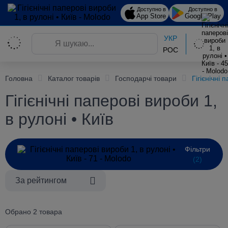
Доступно в
Доступно в
App Store
Google Play
УКР
РОС
Головна
Каталог товарів
Господарчі товари
Гігієнічні
Гігієнічні паперові вироби 1,
в рулоні • Київ
Фільтри
(2)
За рейтингом
Обрано 2 товара