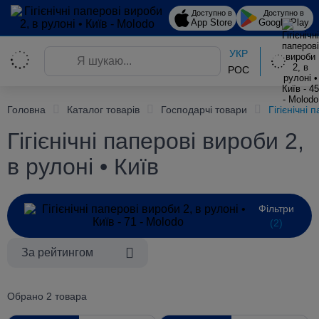
Доступно в
Доступно в
App Store
Google Play
УКР
РОС
Головна
Каталог товарів
Господарчі товари
Гігієнічні
Гігієнічні паперові вироби 2,
в рулоні • Київ
Фільтри
(2)
За рейтингом
Обрано 2 товара