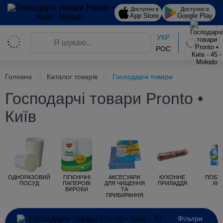
Доступно в
Доступно в
App Store
Google Play
УКР
РОС
Головна
Каталог товарів
Господарчі товари
Господарчі товари Pronto •
Київ
ОДНОРАЗОВИЙ
ГІГІЄНІЧНІ
АКСЕСУАРИ
КУХОННЕ
ПОБУ
ПОСУД
ПАПЕРОВІ
ДЛЯ ЧИЩЕННЯ
ПРИЛАДДЯ
ХІМ
ВИРОБИ
ТА
ПРИБИРАННЯ
Фільтри