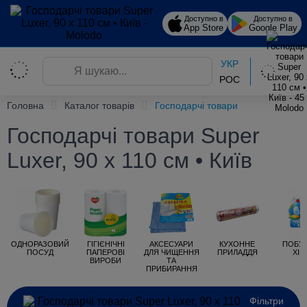
Доступно в
Доступно в
App Store
Google Play
УКР
РОС
Головна
Каталог товарів
Господарчі товари
Господарчі товари Super
Luxer, 90 х 110 см • Київ
ОДНОРАЗОВИЙ
ГІГІЄНІЧНІ
АКСЕСУАРИ
КУХОННЕ
ПОБУ
ПОСУД
ПАПЕРОВІ
ДЛЯ ЧИЩЕННЯ
ПРИЛАДДЯ
ХІМ
ВИРОБИ
ТА
ПРИБИРАННЯ
Фільтри