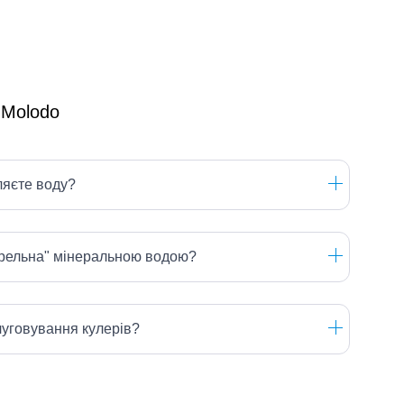
ляєте воду?
ерельна" мінеральною водою?
луговування кулерів?