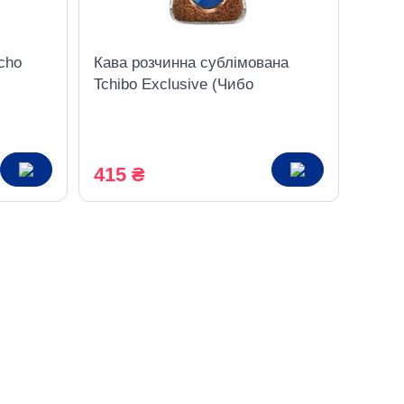
cho
Кава розчинна сублімована
Tchibo Exclusive (Чибо
Ексклюзив) 200 г (скляна банка)
415 ₴