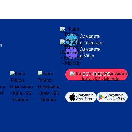
Замовити
в Telegram
o
Замовити
в Viber
067 4913385
Доступно в
Доступно в
App Store
Google Play