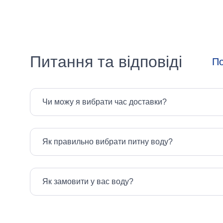
Середній
Тип
кави
Питання та відповіді
По
Вибрати все
Сублімована
Чи можу я вибрати час доставки?
Країна-
Як правильно вибрати питну воду?
виробник
Вибрати все
Як замовити у вас воду?
Іспанія
Італія