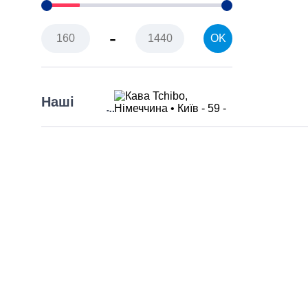
Tchibo
-
Кава зi Львова
OK
Чорна Карта
Наші
пропозиції
Вибрати все
Новинка
Хіт продажу
Вид
кави
Вибрати все