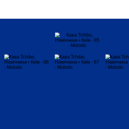
Болгарія
Нідерланди
Німеччина
Польща
Угорщина
Україна
Швейцарія