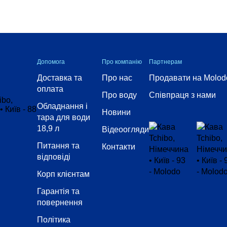
Допомога
Про компанію
Партнерам
Доставка та
Про нас
Продавати на Molod
оплата
Про воду
Співпраця з нами
Обладнання і
Новини
тара для води
18,9 л
Відеоогляди
Питання та
Контакти
відповіді
Корп клієнтам
Гарантія та
повернення
Політика