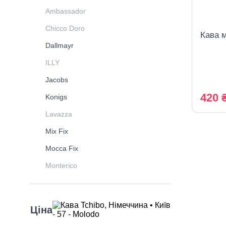
Ambassador
Chicco Doro
Кава м
Dallmayr
ILLY
Jacobs
420 
Konigs
Lavazza
Mix Fix
Mocca Fix
Monterico
Movenpick
Nesquik
Ціна
Pellini