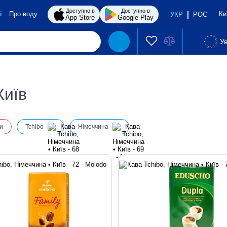
Доступно в
Доступно в
ї
Про воду
Ки
УКР
РОС
App Store
Google Play
Ув
Київ
и
Tchibo
Німеччина