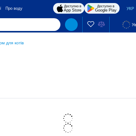
Доступно в
Доступно в
ї
Про воду
УКР
App Store
Google Play
Ув
рм для котів