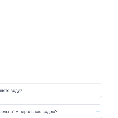
ляєте воду?
ерельна" мінеральною водою?