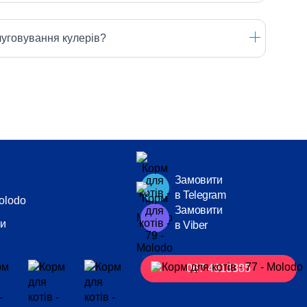
луговування кулерів?
Замовити
в Telegram
olodo
Замовити
ми
в Viber
067 4913385