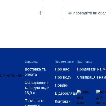
Чи проводите ви обс
Допомога
Про компанію
Партнерам
Доставка та
Про нас
Продавати на M
оплата
Про воду
Співпраця з на
Обладнання і
Новини
тара для води
18,9 л
Відеоогляди
Питання та
Контакти