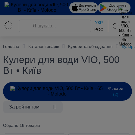
Доступно в
Доступно в
App Store
Google Play
УКР
РОС
Головна
Каталог товарів
Кулери та обладнання
Кулери
Кулери для води VIO, 500
Вт • Київ
Фільтри
(2)
За рейтингом
Обрано 18 товарів