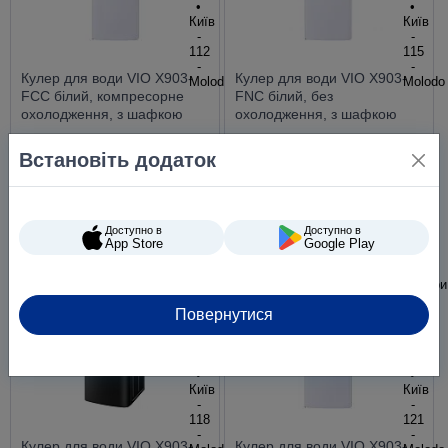
Кулер для води VIO X903-
Кулер для води VIO X903-
FCС білий, компресорне
FNC білий, без
охолодження, з шафкою
охолодження, з шафкою
Встановіть додаток
7 776 ₴
3 300 ₴
Доступно в
Доступно в
App Store
Google Play
Повернутися
Кулер для води VIO X903-
Кулер для води VIO X903-