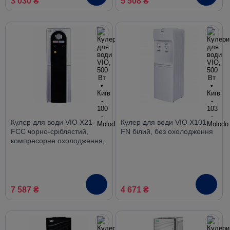
3 030 ₴
5 508 ₴
Кулер для води VIO Х21-
Кулер для води VIO X101-
FCC чорно-сріблястий,
FN білий, без охолодження
компресорне охолодження,
з шафкою
7 587 ₴
4 671 ₴