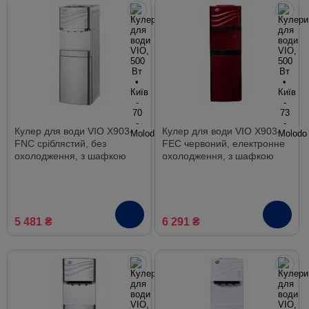
Кулер для води VIO X903-
Кулер для води VIO X903-
FNC сріблястий, без
FEC червоний, електронне
охолодження, з шафкою
охолодження, з шафкою
5 481 ₴
6 291 ₴