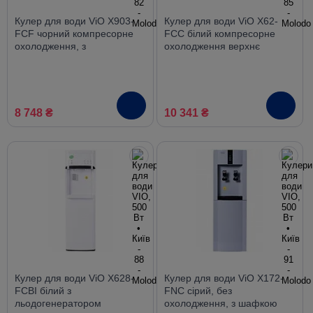
Кулер для води ViO X903-
Кулер для води ViO X62-
FCF чорний компресорне
FCC білий компресорне
охолодження, з
охолодження верхнє
холодильником
завантаження з шафкою
8 748 ₴
10 341 ₴
Кулер для води ViO X628-
Кулер для води ViO X172-
FCBI білий з
FNC сірий, без
льодогенератором
охолодження, з шафкою