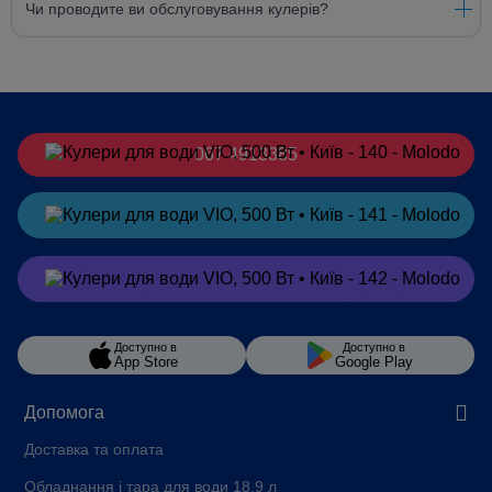
Чи проводите ви обслуговування кулерів?
067 4913385
Замовити
в Telegram
Замовити
в Viber
Доступно в
Доступно в
App Store
Google Play
Допомога
Доставка та оплата
Обладнання і тара для води 18,9 л