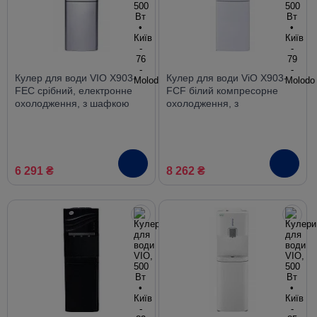
Кулер для води VIO X903-
Кулер для води ViO X903-
FEC срібний, електронне
FCF білий компресорне
охолодження, з шафкою
охолодження, з
холодильником
6 291 ₴
8 262 ₴