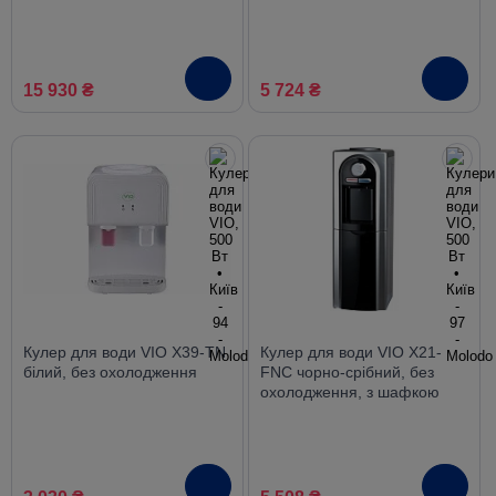
компресорний нижнє
завантаження
15 930 ₴
5 724 ₴
Кулер для води VIO X39-TN
Кулер для води VIO Х21-
білий, без охолодження
FNC чорно-срібний, без
охолодження, з шафкою