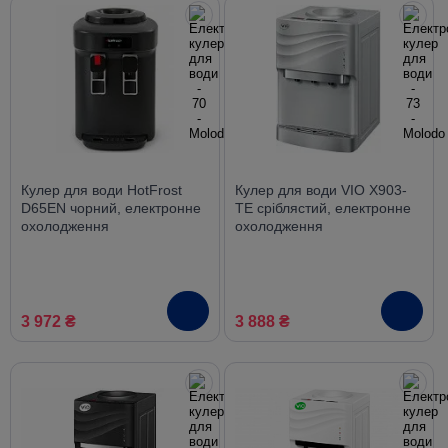
Кулер для води HotFrost
Кулер для води VIO X903-
D65EN чорний, електронне
TE сріблястий, електронне
охолодження
охолодження
3 972 ₴
3 888 ₴