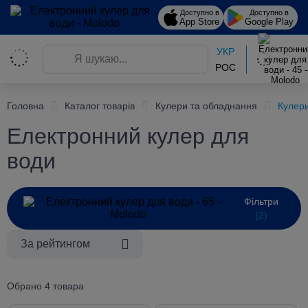
Доступно в
Доступно в
App Store
Google Play
УКР
РОС
Головна
Каталог товарів
Кулери та обладнання
Кулери
Електронний кулер для
води
Фільтри
(2)
За рейтингом
Обрано 4 товара