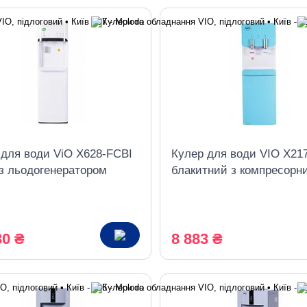
 для води ViO X628-FCBI
Кулер для води VIO Х21
 з льодогенератором
блакитний з компресорн
есорний нижнє
охолодженням і холоди
таження
30 ₴
8 883 ₴