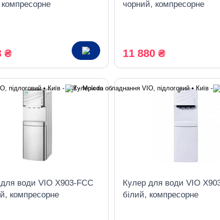
, компресорне
чорний, компресорне
дження, з шафкою
охолодження, нижнє
завантаження
3 ₴
11 880 ₴
 для води VIO X903-FCС
Кулер для води VIO X90
ий, компресорне
білий, компресорне
дження, з шафкою
охолодження, з шафкою