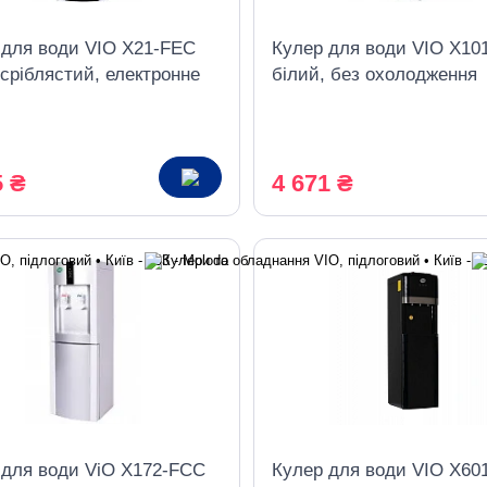
 для води VIO Х21-FEC
Кулер для води VIO X10
сріблястий, електронне
білий, без охолодження
дження, з шафкою
5 ₴
4 671 ₴
 для води ViO X172-FCC
Кулер для води VIO X60