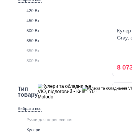
420 Вт
450 Вт
Кулер
500 Вт
Gray, 
550 Вт
охоло
650 Вт
800 Вт
8 07
Тип
товару
Вибрати все
Ручки для перенесення
Кулери