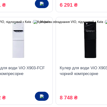
1 ₴
6 291 ₴
 для води ViO X903-FCF
Кулер для води ViO X90
 компресорне
чорний компресорне
дження, з холодильником
охолодження, з холодил
2 ₴
8 748 ₴