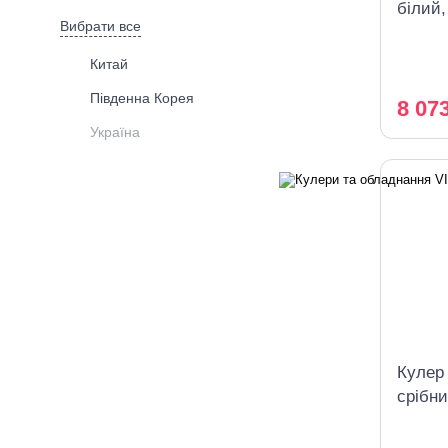
білий
Вибрати все
охоло
Китай
Південна Корея
8 07
Україна
Кулер
срібн
охоло