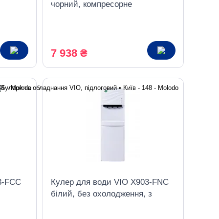
чорний, компресорне
охолодження, з шафкою
7 938 ₴
3-FCС
Кулер для води VIO X903-FNC
білий, без охолодження, з
шафкою