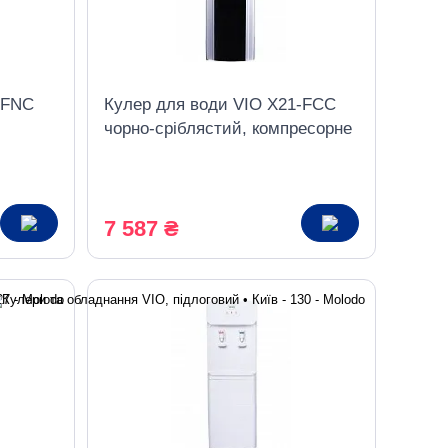
-FNC
Кулер для води VIO Х21-FCC
чорно-сріблястий, компресорне
охолодження, з шафкою
7 587 ₴