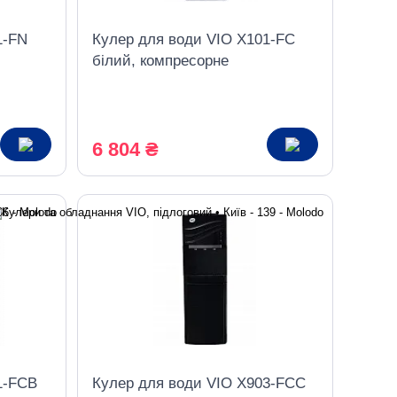
1-FN
Кулер для води VIO X101-FC
білий, компресорне
охолодження
6 804 ₴
1-FCB
Кулер для води VIO X903-FCС