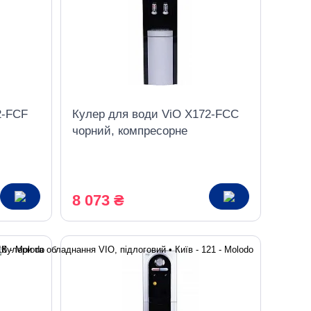
2-FCF
Кулер для води ViO X172-FCC
чорний, компресорне
охолодження, з шафкою
8 073 ₴