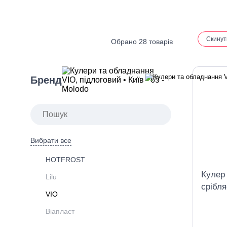
Скинут
Обрано 28 товарів
Бренд
Вибрати все
HOTFROST
Кулер
Lilu
срібля
VIO
шафк
Віапласт