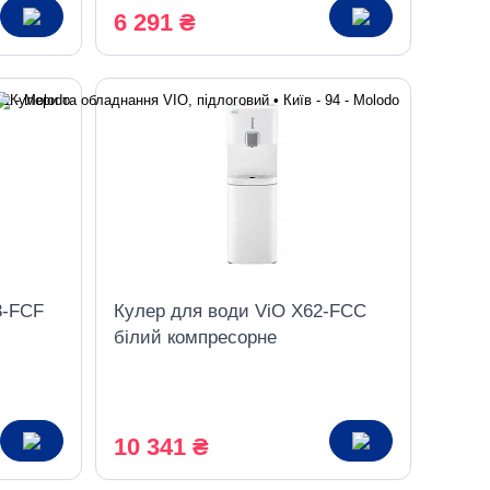
6 291 ₴
3-FCF
Кулер для води ViO X62-FCC
білий компресорне
ьником
охолодження верхнє
завантаження з шафкою
10 341 ₴