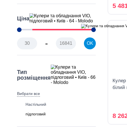
5 48
Ціна
-
OK
Тип
розміщення
Кулер
білий
Вибрати все
охоло
Настільний
підлоговий
8 26