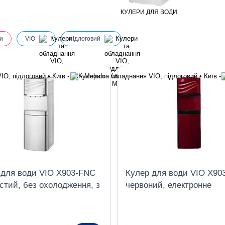
КУЛЕРИ ДЛЯ ВОДИ
и
VIO
підлоговий
 для води VIO X903-FNC
Кулер для води VIO X90
стий, без охолодження, з
червоний, електронне
ою
охолодження, з шафкою