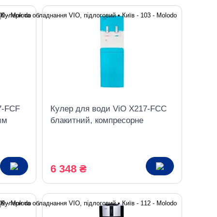
7-FCF
Кулер для води ViO X217-FCC
им
блакитний, компресорне
льником
охолодження з шафкою
6 348 ₴