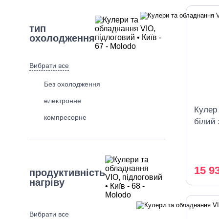
тип
охолодження
Вибрати все
Без охолодження
електронне
Кулер
компресорне
білий
компр
заван
15 9
продуктивність
нагріву
Вибрати все