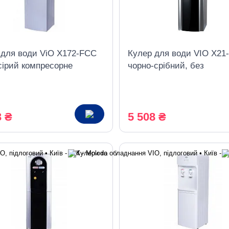
 для води ViO X172-FCC
Кулер для води VIO Х21
сірий компресорне
чорно-срібний, без
дження, з шафкою
охолодження, з шафкою
3 ₴
5 508 ₴