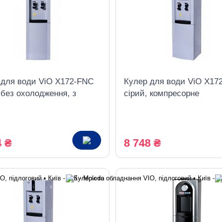
 для води ViO X172-FNC
Кулер для води ViO X17
 без охолодження, з
сірий, компресорне
ою
охолодження, з шафкою
4 ₴
8 748 ₴