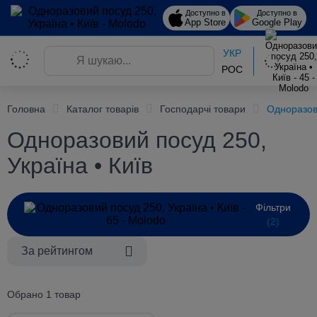
Доступно в
Доступно в
App Store
Google Play
УКР
РОС
Головна
Каталог товарів
Господарчі товари
Одноразов
Одноразовий посуд 250,
Україна • Київ
Фільтри
(2)
За рейтингом
Обрано 1 товар