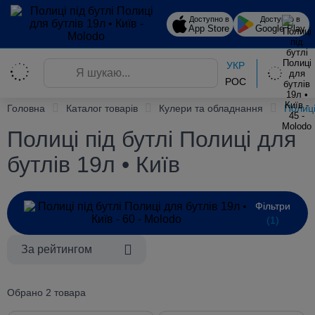
Доступно в
Доступно в
App Store
Google Play
УКР
РОС
Головна
Каталог товарів
Кулери та обладнання
Полиці
Полиці під бутлі Полиці для
бутлів 19л • Київ
Фільтри
(1)
За рейтингом
Обрано 2 товара