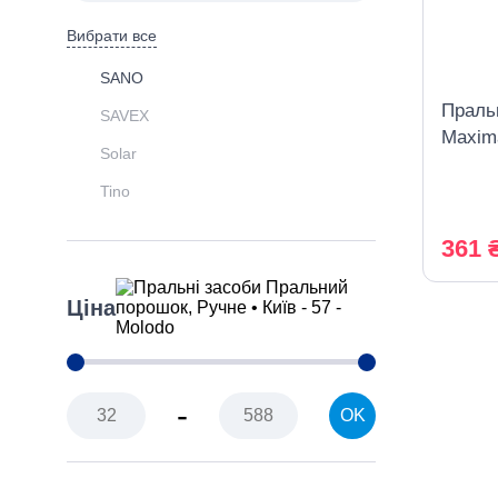
Вибрати все
SANO
Праль
SAVEX
Maxima
Solar
Tino
361 
Ціна
-
OK