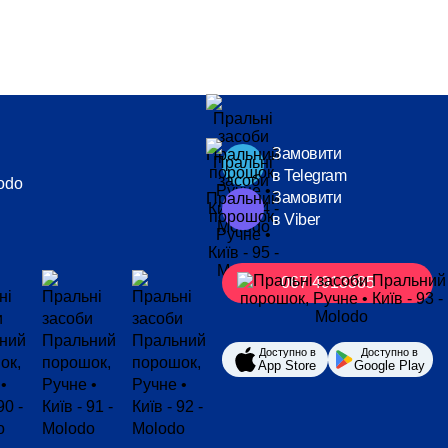
Замовити
в Telegram
odo
Замовити
в Viber
067 4913385
Доступно в
Доступно в
App Store
Google Play