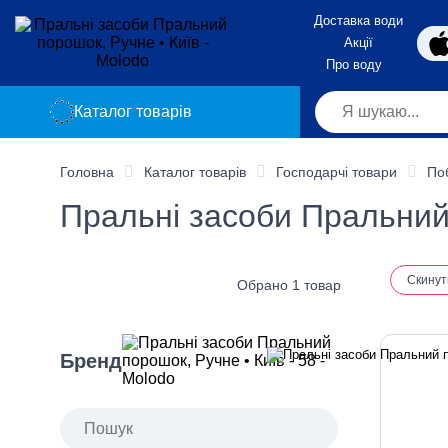
Доставка води
Акції
Про воду
Каталог товарів
Головна
Каталог товарів
Господарчі товари
По
Пральні засоби Пральний
Скинут
Обрано 1 товар
Бренд