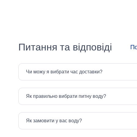
Вид
прання
Питання та відповіді
Вибрати все
По
Автоматичне
Ручне
Чи можу я вибрати час доставки?
За
Як правильно вибрати питну воду?
кольором
тканини
Як замовити у вас воду?
Вибрати все
Біла