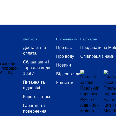
Допомога
Про компанію
Партнерам
Доставка та
Про нас
Продавати на Mol
оплата
Про воду
Співпраця з нами
Обладнання і
Новини
тара для води
18,9 л
Відеоогляди
Питання та
Контакти
відповіді
Корп клієнтам
Гарантія та
повернення