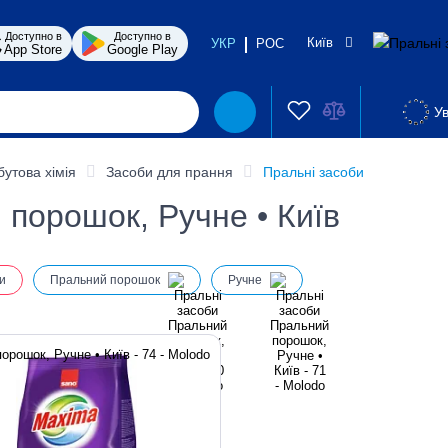
Доступно в
Доступно в
Київ
УКР
РОС
App Store
Google Play
Ув
бутова хімія
Засоби для прання
Пральні засоби
 порошок, Ручне • Київ
и
Пральний порошок
Ручне