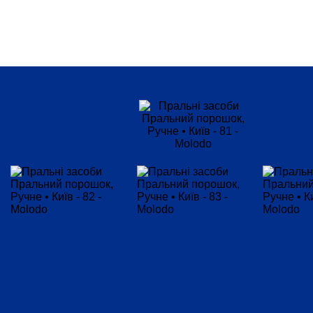
Кольорова
Універсальний
Країна-
виробник
Вибрати все
Ізраїль
Болгарія
Україна