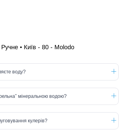
ляєте воду?
ерельна" мінеральною водою?
луговування кулерів?