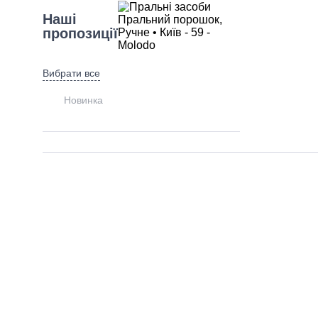
Наші
пропозиції
Вибрати все
Новинка
Різновид
товару
Вибрати все
Пральні засоби
Об'єм