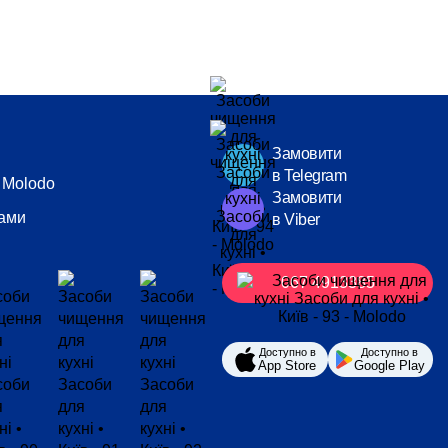
Замовити
в Telegram
 Molodo
Замовити
нами
в Viber
067 4913385
Доступно в
Доступно в
App Store
Google Play