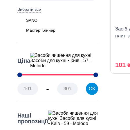
Вибрати все
SANO
Засіб
Мaстeр Клинер
плит 
Майсте
Ціна
101 
-
OK
Наші
пропозиції