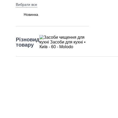
Вибрати все
Новинка
Різновид
товару
Відмінити все
Засоби для кухні
Об'єм
(літри)
Вибрати все