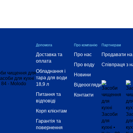
Допомога
Про компанію
Партнерам
Доставка та
Про нас
Продавати на
оплата
Про воду
Співпраця з 
Обладнання і
Новини
тара для води
18,9 л
Відеоогляди
Питання та
Контакти
відповіді
Корп клієнтам
Гарантія та
повернення