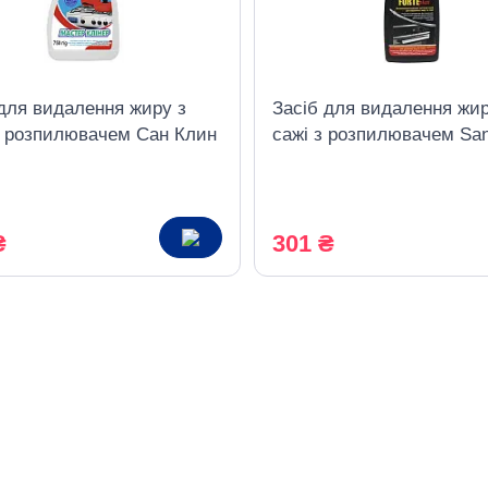
 для видалення жиру з
Засіб для видалення жир
з розпилювачем Сан Клин
сажі з розпилювачем San
р Клинер, 750 г
Plus 750 мл
₴
301 ₴