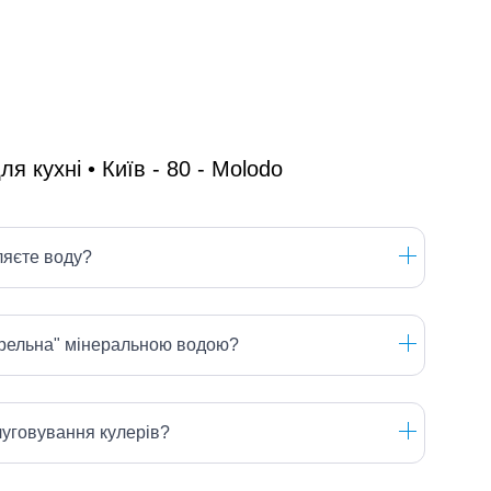
ляєте воду?
ерельна" мінеральною водою?
луговування кулерів?