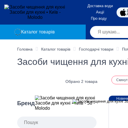
Доставка води
Акції
Про воду
Каталог товарів
Головна
Каталог товарів
Господарчі товари
По
Засоби чищення для кухні 
Скинут
Обрано 2 товара
Новин
Бренд