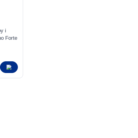
у і
o Forte