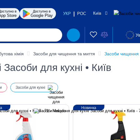
Доступно в
Доступно в
Київ
УКР
РОС
App Store
Google Play
Ув
бутова хімія
Засоби для чищення та миття
Засоби чищення 
Засоби для кухні • Київ
и
Засоби для кухні
ка
Новинка