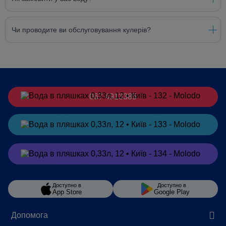
Чи проводите ви обслуговування кулерів?
067 4913385
Замовити
в Telegram
Замовити
в Viber
Доступно в
Доступно в
App Store
Google Play
Допомога