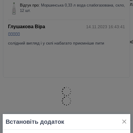
Відгук про:
Моршинська 0,33 л вода слабогазована, скло,
12 шт.
Глушакова Віра
14.11.2023 16:43:41
солідний вигляд і у склі набагато приємніше пити
Встановіть додаток