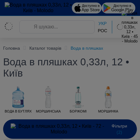
Доступно в
Доступно в
App Store
Google Play
УКР
РОС
Головна
Каталог товарів
Вода в пляшках
Вода в пляшках 0,33л, 12 •
Київ
ВОДА В БУТЛЯХ
МОРШИНСЬКА
БОРЖОМІ
МОРШИНКА
Фільтри
(2)