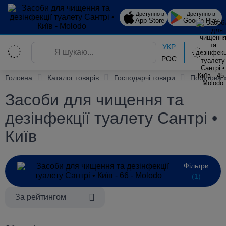
Доступно в
Доступно в
App Store
Google Play
УКР
РОС
Головна
Каталог товарів
Господарчі товари
Побутова 
Засоби для чищення та
дезінфекції туалету Сантрі •
Київ
Фільтри
(1)
За рейтингом