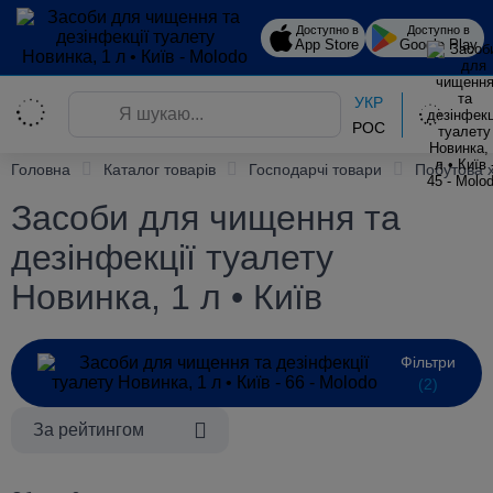
Доступно в
Доступно в
App Store
Google Play
УКР
РОС
Головна
Каталог товарів
Господарчі товари
Побутова 
Засоби для чищення та
дезінфекції туалету
Новинка, 1 л • Київ
Фільтри
(2)
За рейтингом