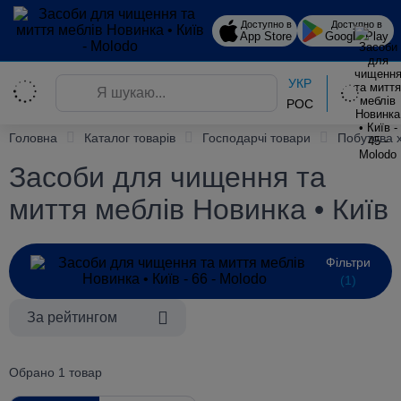
Доступно в
Доступно в
App Store
Google Play
УКР
РОС
Головна
Каталог товарів
Господарчі товари
Побутова 
Засоби для чищення та
миття меблів Новинка • Київ
Фільтри
(1)
За рейтингом
Обрано 1 товар