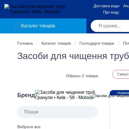
Доставка води
Акц
Про воду
Каталог товарів
Головна
Каталог товарів
Господарчі товари
По
Засоби для чищення труб 
Скинут
Обрано 2 товара
Новин
Бренд
Вибрати все