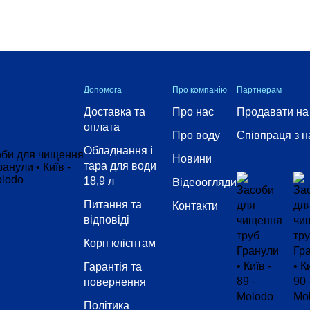
Допомога
Про компанію
Партнерам
Доставка та
Про нас
Продавати на
оплата
Про воду
Співпраця з 
Обладнання і
Новини
тара для води
18,9 л
Відеоогляди
Питання та
Контакти
відповіді
Корп клієнтам
Гарантія та
повернення
Політика