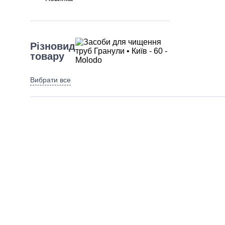
Різновид
товару
Вибрати все
Засоби для прочищення труб
Об'єм
(літри)
Вибрати все
1000 мл
500 мл