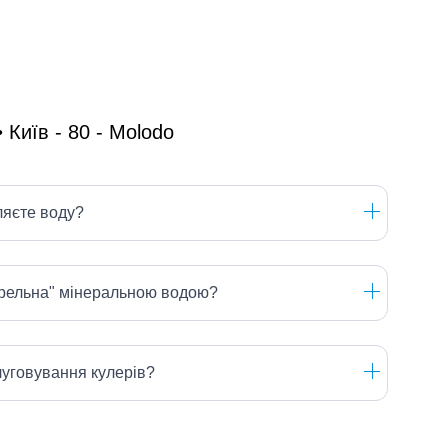
ляєте воду?
ерельна" мінеральною водою?
луговування кулерів?