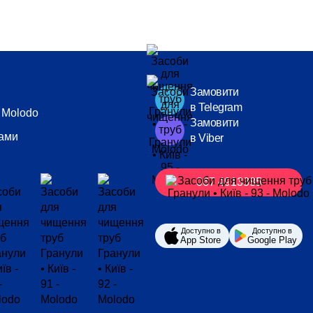
Замовити
в Telegram
 Molodo
Замовити
нами
в Viber
067 4913385
Доступно в
Доступно в
App Store
Google Play