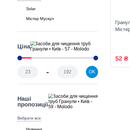
Solar
Містер Мускул
Грану
Містер
Ціна
52 ₴
-
OK
Наші
пропозиції
Вибрати все
Новинка