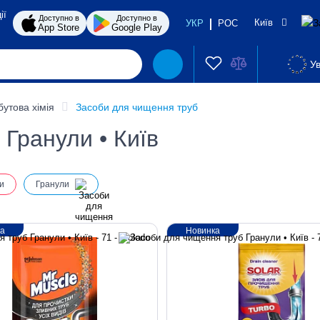
ії
Доступно в
Доступно в
Київ
УКР
РОС
App Store
Google Play
Ув
бутова хімія
Засоби для чищення труб
Гранули • Київ
и
Гранули
ка
Новинка