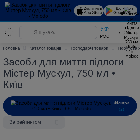
Доступно в
Доступно в
App Store
Google Play
УКР
РОС
Головна
Каталог товарів
Господарчі товари
Побутова 
Засоби для миття підлоги
Містер Мускул, 750 мл •
Київ
Фільтри
(2)
За рейтингом