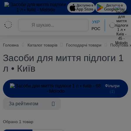
Доступно в
Доступно в
App Store
Google Play
УКР
РОС
Головна
Каталог товарів
Господарчі товари
Побутова 
Засоби для миття підлоги 1
л • Київ
Фільтри
(1)
За рейтингом
Обрано 1 товар