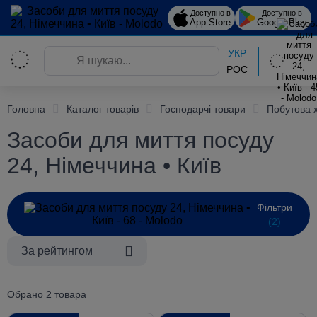
Доступно в
Доступно в
App Store
Google Play
УКР
РОС
Головна
Каталог товарів
Господарчі товари
Побутова 
Засоби для миття посуду
24, Німеччина • Київ
Фільтри
(2)
За рейтингом
Обрано 2 товара