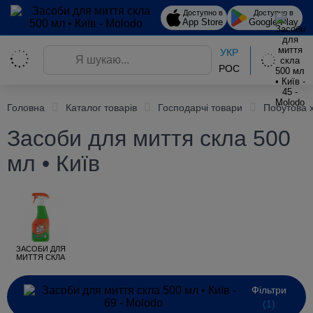
Доступно в
Доступно в
App Store
Google Play
УКР
РОС
Головна
Каталог товарів
Господарчі товари
Побутова 
Засоби для миття скла 500
мл • Київ
ЗАСОБИ ДЛЯ
МИТТЯ СКЛА
Фільтри
(1)