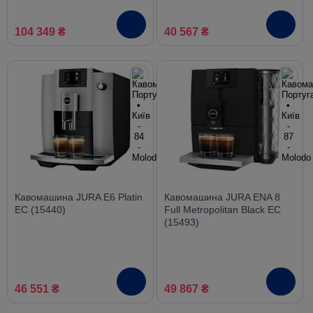
104 349 ₴
40 567 ₴
Кавомашина JURA E6 Platin
Кавомашина JURA ENA 8
EC (15440)
Full Metropolitan Black EC
(15493)
46 551 ₴
49 867 ₴