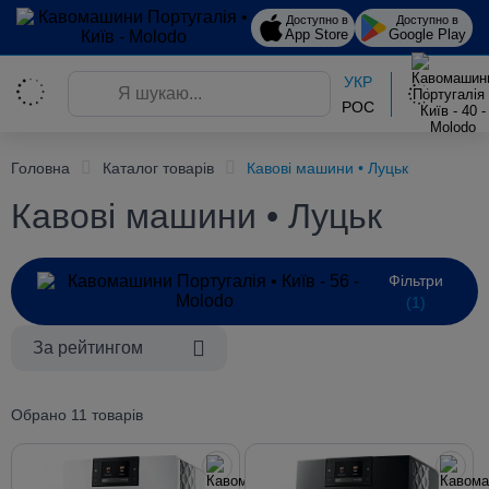
Доступно в
Доступно в
App Store
Google Play
УКР
РОС
Головна
Каталог товарів
Кавові машини • Луцьк
Кавові машини • Луцьк
Фільтри
(1)
За рейтингом
Обрано 11 товарів