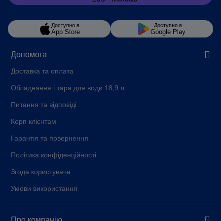
КОНТЕЙНЕР ДЛЯ КАВОВИХ
16
ВІДХОДІВ (ПОРЦІЇ)
Доступно в
Доступно в
Сила струму, A
10
App Store
Google Play
Потужність, Вт
1450
Допомога
Напруга, В
230 В ~
Доставка та оплата
Потужність у режимі очікування,
< 0.5
Обладнання і тара для води 18,9 л
Вт
Питання та відповіді
ОБ'ЄМ БУНКЕРА ДЛЯ ВОДИ, Л
1,6
Корп клієнтам
PROPERTY_REGULOVANYY_PO_VYSOTI_SHYRYNI_KOMBINOVANYY_DO
75 - 115 / -
Гарантія та повернення
ОБ’ЄМ КОНТЕЙНЕРА ДЛЯ
200
ЗЕРЕН, Г
Політика конфіденційності
ДІАГОНАЛЬ ДИСПЛЕЯ
2.8
Згода користувача
ІНДИВІДУАЛЬНО
7 Рівнів
Умови використання
ПРОГРАМОВАНИЙ СТУПІНЬ
ПОМЕЛУ
Країна-виробник
Португалія
Про компанію