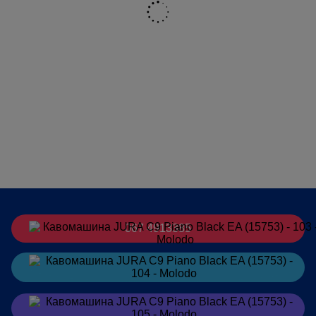
ЗМІННИЙ ДОЗАТОР МОЛОКА
CX1
СИСТЕМА ПОДАЧІ РІДИНИ
1
МІСТКІСТЬ ЗАВАРЮВАЛЬНОГО
5-16
БЛОКУ, Г
КАВОМОЛКА
Професійна кавомолка Aroma
(P.A.G.)
ВИСОКОПОТУЖНИЙ НАСОС,
1
15 БАР
ЗМІННИЙ ФІЛЬТР
CLARIS Smart+
PROPERTY_INDYVIDUALNO_PROGRAMOVANA_TEMPERATURA_ZAVARY
3 Рівні
ІНДИВІДУАЛЬНО
10 Рівнів
067 4913385
ПРОГРАМОВАНИЙ СТУПІНЬ
МІЦНОСТІ КАВИ
Замовити
в Telegram
ДИСПЛЕЙ
Кольоровий
Довжина мережевого шнура, м
1,1
Замовити
в Viber