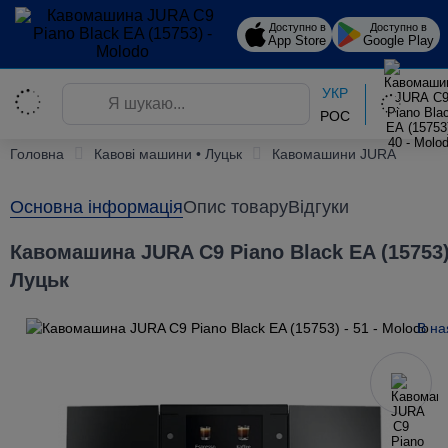
Доступно в
Доступно в
App Store
Google Play
УКР
РОС
Головна
Кавові машини • Луцьк
Кавомашини JURA
Основна інформація
Опис товару
Відгуки
Кавомашина JURA C9 Piano Black EA (15753)
Луцьк
В на