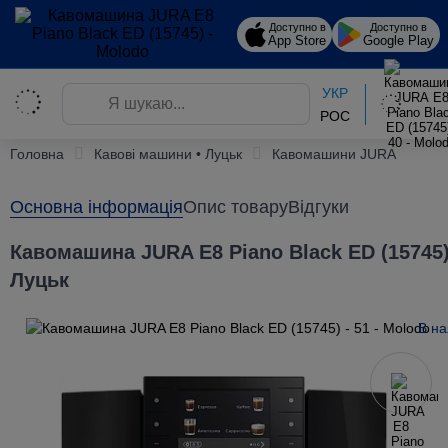
Доступно в
Доступно в
App Store
Google Play
УКР
РОС
Головна
Кавові машини • Луцьк
Кавомашини JURA
Основна інформація
Опис товару
Відгуки
Кавомашина JURA E8 Piano Black ED (15745)
Луцьк
В на