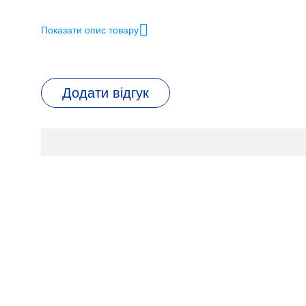
Бренд
Показати опис товару
Глибина, см
Висота, см
Додати відгук
Ширина, см
Вага, кг
КОЛІР
Штрихкод
ДОДАТКОВО
Інтелектуальна система попереднього нагріванн
з'єднання з домашньою мережею, Функція Лунго 
екстракції (P.E.P.®), Відділення для змеленої 
Стандарт гігієнічності компанії JURA: серти