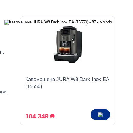
ть
Кавомашина JURA W8 Dark Inox EA
(15550)
ави.
104 349 ₴