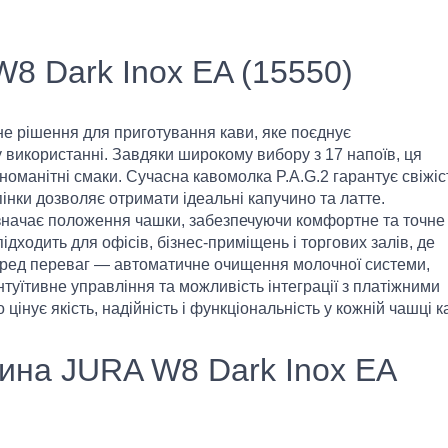
 Dark Inox EA (15550)
 рішення для приготування кави, яке поєднує
 у використанні. Завдяки широкому вибору з 17 напоїв, ця
оманітні смаки. Сучасна кавомолка P.A.G.2 гарантує свіжіс
пінки дозволяє отримати ідеальні капучино та латте.
изначає положення чашки, забезпечуючи комфортне та точне
дходить для офісів, бізнес-приміщень і торгових залів, де
Серед переваг — автоматичне очищення молочної системи,
нтуїтивне управління та можливість інтеграції з платіжними
інує якість, надійність і функціональність у кожній чашці к
ина JURA W8 Dark Inox EA