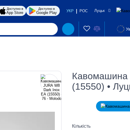
Доступно в
Доступно в
Луцьк
УКР
РОС
App Store
Google Play
Ув
Кавомашина 
(15550) • Луц
Кількість