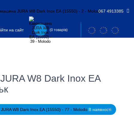
067 4913385
ійти на сайт
(0 товарів)
JURA W8 Dark Inox EA
ьк
В наявності