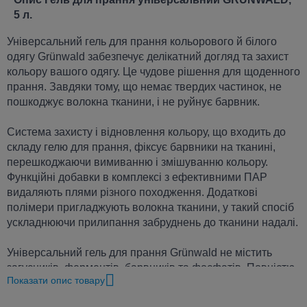
5 л.
Універсальний гель для прання кольорового й білого
одягу Grünwald забезпечує делікатний догляд та захист
кольору вашого одягу. Це чудове рішення для щоденного
прання. Завдяки тому, що немає твердих частинок, не
пошкоджує волокна тканини, і не руйнує барвник.
Система захисту і відновлення кольору, що входить до
складу гелю для прання, фіксує барвники на тканині,
перешкоджаючи вимиванню і змішуванню кольору.
Функційні добавки в комплексі з ефективними ПАР
видаляють плями різного походження. Додаткові
полімери пригладжують волокна тканини, у такий спосіб
ускладнюючи прилипання забруднень до тканини надалі.
Універсальний гель для прання Grünwald не містить
загусників, ферментів, барвників та фосфатів. Повністю
Показати опис товару
безпечний для шкірних покривів людини та природи.