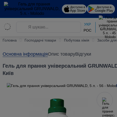
Доступно в
Доступно в
App Store
Google Play
УКР
РОС
Головна
Господарчі товари
Побутова хімія
Засоби дл
Основна інформація
Опис товару
Відгуки
Гель для прання універсальний GRUNWALD, 
Київ