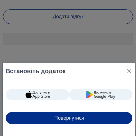
Характеристики Гель для прання універсальний
GRUNWALD, 5 л.
Додати відгук
Бренд
GRUNWALD
Різновид товару
Пральні засоби
Об'єм (літри)
5 л
Клас засобу
Безфосфатні
Тип засобу
Рідкий засіб для прання
Встановіть додаток
Призначення за типом білизни
Всі види білизни
Вид прання
Автоматичне
Доступно в
Доступно в
App Store
Google Play
За кольором тканини
Універсальний
Країна-виробник
Україна
Повернутися