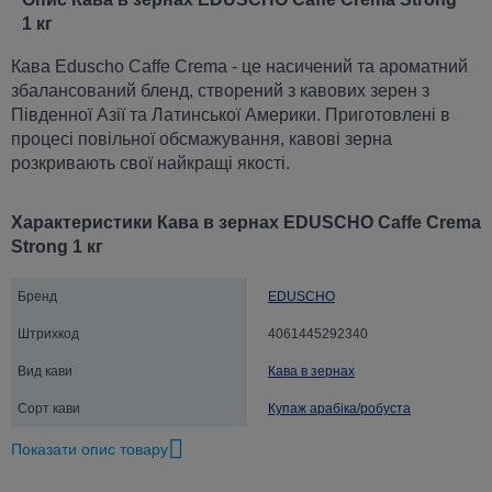
1 кг
Кава Eduscho Caffe Crema - це насичений та ароматний
збалансований бленд, створений з кавових зерен з
Південної Азії та Латинської Америки. Приготовлені в
процесі повільної обсмажування, кавові зерна
розкривають свої найкращі якості.
Характеристики Кава в зернах EDUSCHO Caffe Crema
Strong 1 кг
Бренд
EDUSCHO
Штрихкод
4061445292340
Вид кави
Кава в зернах
Сорт кави
Купаж арабіка/робуста
Ступінь обсмажування
Темне
Показати опис товару
Країна-виробник
Німеччина