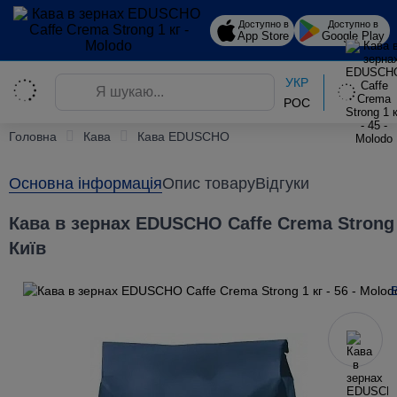
Доступно в
Доступно в
App Store
Google Play
УКР
РОС
Головна
Кава
Кава EDUSCHO
Основна інформація
Опис товару
Відгуки
Кава в зернах EDUSCHO Caffe Crema Strong 1
Київ
В