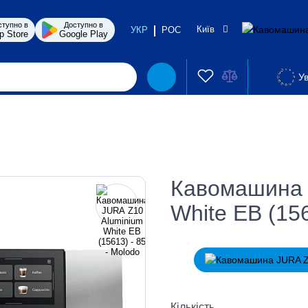
ступно в
Доступно в
Київ
УКР
РОС
p Store
Google Play
Ув
Кавомашина 
White EB (156
Кількість