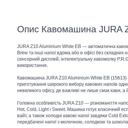
Опис Кавомашина JURA Z1
JURA Z10 Aluminium White EB — автоматична кавома
Brew та інші напої вдома або в офісі без складних 
сенсорний дисплей, інтелектуальну кавомолку P.R.G
використання.
Кавомашина JURA Z10 Aluminium White EB (15613) 
приготування широкого вибору кавових напоїв одним 
невеликого офісу, де важливі не лише смак кави, а й
Головна особливість JURA Z10 — різноманіття напо
Hot, Cold, Light і Sweet. Машина готує класичний ес
вайт, а також холодні кавові напої завдяки Cold Extr
передбачені напої з молочною, солодкою та шокола