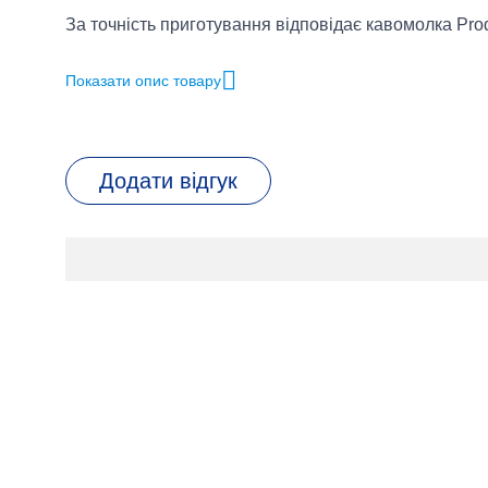
За точність приготування відповідає кавомолка Pro
ступінь і кількість помелу відповідно до обраного 
— для довших порцій або Cold Brew. Додатково мо
Показати опис товару
кількість води, молока та молочної піни, що дозволя
Керування реалізоване через 4,3-дюймовий кольоров
персональні профілі дозволяють зберігати вподоба
Додати відгук
використовувати Coffee Timer, щоб запланувати пр
Caffeine Regulator допомагає вибрати один із трьох 
JURA Z10 також продумана з погляду догляду. Milk A
Quality Assistant спрощує обслуговування, а автом
допомагають підтримувати стабільну роботу кавома
зерен 280 г, контейнер для кавової гущі приблизно н
Корпус із алюмінієвими фронтальними панелями, пі
преміальний характер моделі. JURA Z10 Aluminium 
кавомашину з великим вибором напоїв, точними н
догляду.