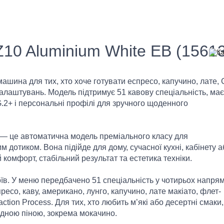
0 Aluminium White EB (15613
шина для тих, хто хоче готувати еспресо, капучино, лате, 
налаштувань. Модель підтримує 51 кавову спеціальність, має
.2+ і персональні профілі для зручного щоденного
— це автоматична модель преміального класу для
дотиком. Вона підійде для дому, сучасної кухні, кабінету а
 комфорт, стабільний результат та естетика техніки.
їв. У меню передбачено 51 спеціальність у чотирьох напрям
пресо, каву, американо, лунго, капучино, лате макіато, флет-
action Process. Для тих, хто любить м’які або десертні смаки,
дною піною, зокрема мокачино.