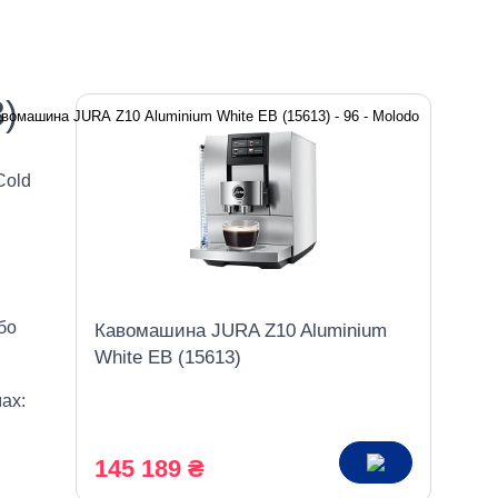
)
Cold
бо
Кавомашина JURA Z10 Aluminium
White EB (15613)
ах:
145 189 ₴