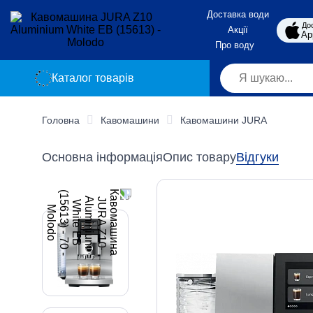
Доставка води
До
Акції
Ap
Про воду
Каталог товарів
Головна
Кавомашини
Кавомашини JURA
Основна інформація
Опис товару
Відгуки